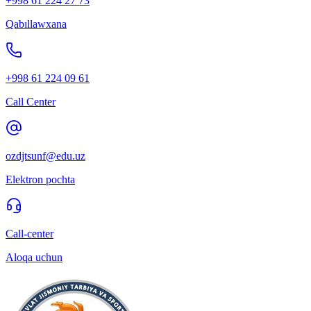
+998 61 224 27 73
Qabıllawxana
+998 61 224 09 61
Call Center
ozdjtsunf@edu.uz
Elektron pochta
Call-center
Aloqa uchun