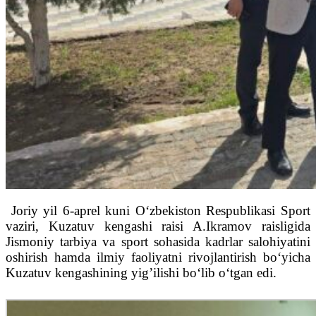
Joriy yil 6-aprel kuni O‘zbekiston Respublikasi Sport
vaziri, Kuzatuv kengashi raisi A.Ikramov raisligida
Jismoniy tarbiya va sport sohasida kadrlar salohiyatini
oshirish hamda ilmiy faoliyatni rivojlantirish bo‘yicha
Kuzatuv kengashining yig’ilishi bo‘lib o‘tgan edi.