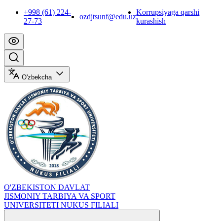
+998 (61) 224-
Korrupsiyaga qarshi
ozdjtsunf@edu.uz
27-73
kurashish
O'zbekcha
O'ZBEKISTON DAVLAT
JISMONIY TARBIYA VA SPORT
UNIVERSITETI NUKUS FILIALI