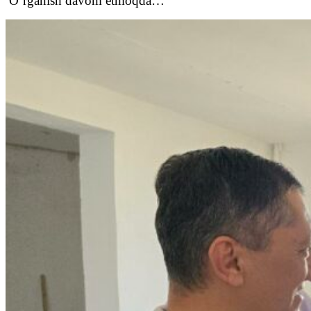
O‘rganish davom etmoqda…