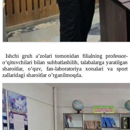
Ishchi gruh a’zolari tomonidan filialning professor-
o‘qituvchilari bilan suhbatlashilib, talabalarga yaratilgan
sharoitlar, o‘quv, fan-laboratoriya xonalari va sport
zallaridagi sharoitlar o’rganilmoqda.