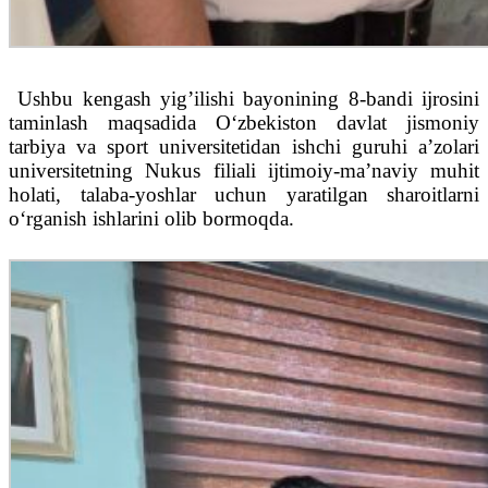
Ushbu kengash yig’ilishi bayonining 8-bandi ijrosini
taminlash maqsadida O‘zbekiston davlat jismoniy
tarbiya va sport universitetidan ishchi guruhi a’zolari
universitetning Nukus filiali ijtimoiy-ma’naviy muhit
holati, talaba-yoshlar uchun yaratilgan sharoitlarni
o‘rganish ishlarini olib bormoqda.