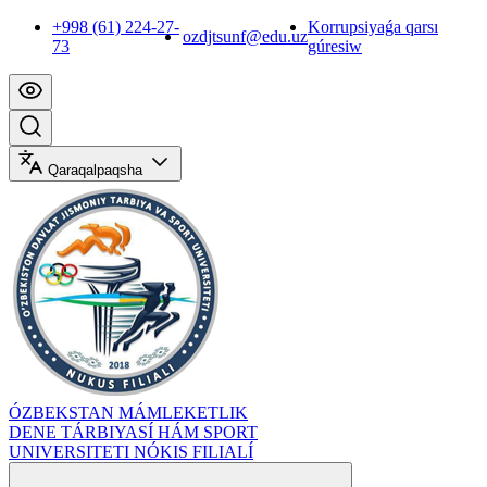
+998 (61) 224-27-
Korrupsiyaǵa qarsı
ozdjtsunf@edu.uz
73
gúresiw
Qaraqalpaqsha
ÓZBEKSTAN MÁMLEKETLIK
DENE TÁRBIYASÍ HÁM SPORT
UNIVERSITETI NÓKIS FILIALÍ