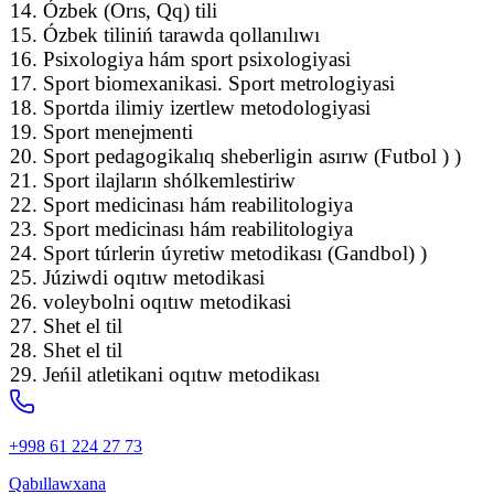
14. Ózbek (Orıs, Qq) tili
15. Ózbek tiliniń tarawda qollanılıwı
16. Psixologiya hám sport psixologiyasi
17. Sport biomexanikasi. Sport metrologiyasi
18. Sportda ilimiy izertlew metodologiyasi
19. Sport menejmenti
20. Sport pedagogikalıq sheberligin asırıw (Futbol ) )
21. Sport ilajların shólkemlestiriw
22. Sport medicinası hám reabilitologiya
23. Sport medicinası hám reabilitologiya
24. Sport túrlerin úyretiw metodikası (Gandbol) )
25. Júziwdi oqıtıw metodikasi
26. voleybolni oqıtıw metodikasi
27. Shet el til
28. Shet el til
29. Jeńil atletikani oqıtıw metodikası
+998 61 224 27 73
Qabıllawxana