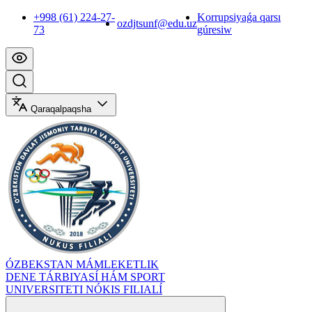
+998 (61) 224-27-
Korrupsiyaǵa qarsı
ozdjtsunf@edu.uz
73
gúresiw
Qaraqalpaqsha
ÓZBEKSTAN MÁMLEKETLIK
DENE TÁRBIYASÍ HÁM SPORT
UNIVERSITETI NÓKIS FILIALÍ