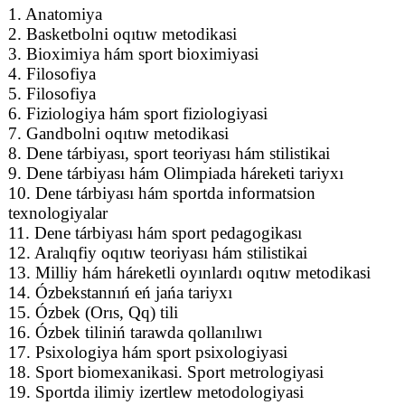
1. Anatomiya
2. Basketbolni oqıtıw metodikasi
3. Bioximiya hám sport bioximiyasi
4. Filosofiya
5. Filosofiya
6. Fiziologiya hám sport fiziologiyasi
7. Gandbolni oqıtıw metodikasi
8. Dene tárbiyası, sport teoriyası hám stilistikai
9. Dene tárbiyası hám Olimpiada háreketi tariyxı
10. Dene tárbiyası hám sportda informatsion
texnologiyalar
11. Dene tárbiyası hám sport pedagogikası
12. Aralıqfiy oqıtıw teoriyası hám stilistikai
13. Milliy hám háreketli oyınlardı oqıtıw metodikasi
14. Ózbekstannıń eń jańa tariyxı
15. Ózbek (Orıs, Qq) tili
16. Ózbek tiliniń tarawda qollanılıwı
17. Psixologiya hám sport psixologiyasi
18. Sport biomexanikasi. Sport metrologiyasi
19. Sportda ilimiy izertlew metodologiyasi