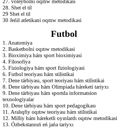
27. voleybolni oqıtıw metodikasi
28. Shet el til
29 Shet el til
30 Jeńil atletikani oqıtıw metodikasi
Futbol
1. Anatomiya
2. Basketbolni oqıtıw metodikasi
3. Bioximiya hám sport bioximiyasi
4. Filosofiya
5. Fiziologiya hám sport fiziologiyasi
6. Futbol teoriyası hám stilistikai
7. Dene tárbiyası, sport teoriyası hám stilistikai
8. Dene tárbiyası hám Olimpiada háreketi tariyxı
9. Dene tárbiyası hám sportda informatsion
texnologiyalar
10. Dene tárbiyası hám sport pedagogikası
11. Aralıqfiy oqıtıw teoriyası hám stilistikai
12. Milliy hám háreketli oyınlardı oqıtıw metodikasi
13. Ózbekstannıń eń jańa tariyxı