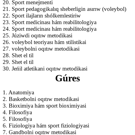
20. Sport menejmenti
21. Sport pedagogikalıq sheberligin asırıw (voleybol)
22. Sport ilajların shólkemlestiriw
23. Sport medicinası hám reabilitologiya
24. Sport medicinası hám reabilitologiya
25. Júziwdi oqıtıw metodikasi
26. voleybol teoriyası hám stilistikai
27. voleybolni oqıtıw metodikasi
28. Shet el til
29. Shet el til
30. Jeńil atletikani oqıtıw metodikasi
Gúres
1. Anatomiya
2. Basketbolni oqıtıw metodikasi
3. Bioximiya hám sport bioximiyasi
4. Filosofiya
5. Filosofiya
6. Fiziologiya hám sport fiziologiyasi
7. Gandbolni oqıtıw metodikasi