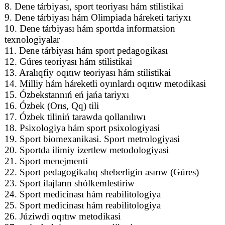
8. Dene tárbiyası, sport teoriyası hám stilistikai
9. Dene tárbiyası hám Olimpiada háreketi tariyxı
10. Dene tárbiyası hám sportda informatsion
texnologiyalar
11. Dene tárbiyası hám sport pedagogikası
12. Gúres teoriyası hám stilistikai
13. Aralıqfiy oqıtıw teoriyası hám stilistikai
14. Milliy hám háreketli oyınlardı oqıtıw metodikasi
15. Ózbekstannıń eń jańa tariyxı
16. Ózbek (Orıs, Qq) tili
17. Ózbek tiliniń tarawda qollanılıwı
18. Psixologiya hám sport psixologiyasi
19. Sport biomexanikasi. Sport metrologiyasi
20. Sportda ilimiy izertlew metodologiyasi
21. Sport menejmenti
22. Sport pedagogikalıq sheberligin asırıw (Gúres)
23. Sport ilajların shólkemlestiriw
24. Sport medicinası hám reabilitologiya
25. Sport medicinası hám reabilitologiya
26. Júziwdi oqıtıw metodikasi