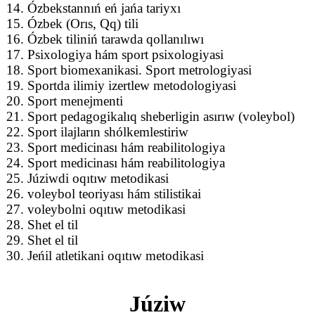
14. Ózbekstannıń eń jańa tariyxı
15. Ózbek (Orıs, Qq) tili
16. Ózbek tiliniń tarawda qollanılıwı
17. Psixologiya hám sport psixologiyasi
18. Sport biomexanikasi. Sport metrologiyasi
19. Sportda ilimiy izertlew metodologiyasi
20. Sport menejmenti
21. Sport pedagogikalıq sheberligin asırıw (voleybol)
22. Sport ilajların shólkemlestiriw
23. Sport medicinası hám reabilitologiya
24. Sport medicinası hám reabilitologiya
25. Júziwdi oqıtıw metodikasi
26. voleybol teoriyası hám stilistikai
27. voleybolni oqıtıw metodikasi
28. Shet el til
29. Shet el til
30. Jeńil atletikani oqıtıw metodikasi
Júziw