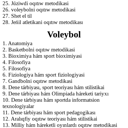
25. Júziwdi oqıtıw metodikasi
26. voleybolni oqıtıw metodikasi
27. Shet el til
28. Jeńil atletikani oqıtıw metodikası
Voleybol
1. Anatomiya
2. Basketbolni oqıtıw metodikasi
3. Bioximiya hám sport bioximiyasi
4. Filosofiya
5. Filosofiya
6. Fiziologiya hám sport fiziologiyasi
7. Gandbolni oqıtıw metodikasi
8. Dene tárbiyası, sport teoriyası hám stilistikai
9. Dene tárbiyası hám Olimpiada háreketi tariyxı
10. Dene tárbiyası hám sportda informatsion
texnologiyalar
11. Dene tárbiyası hám sport pedagogikası
12. Aralıqfiy oqıtıw teoriyası hám stilistikai
13. Milliy hám háreketli oyınlardı oqıtıw metodikasi