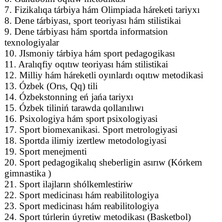
7. Fizikalıqa tárbiya hám Olimpiada háreketi tariyxı
8. Dene tárbiyası, sport teoriyası hám stilistikai
9. Dene tárbiyası hám sportda informatsion
texnologiyalar
10. JIsmoniy tárbiya hám sport pedagogikası
11. Aralıqfiy oqıtıw teoriyası hám stilistikai
12. Milliy hám háreketli oyınlardı oqıtıw metodikasi
13. Ózbek (Orıs, Qq) tili
14. Ózbekstonning eń jańa tariyxı
15. Ózbek tiliniń tarawda qollanılıwı
16. Psixologiya hám sport psixologiyasi
17. Sport biomexanikasi. Sport metrologiyasi
18. Sportda ilimiy izertlew metodologiyasi
19. Sport menejmenti
20. Sport pedagogikalıq sheberligin asırıw (Kórkem
gimnastika )
21. Sport ilajların shólkemlestiriw
22. Sport medicinası hám reabilitologiya
23. Sport medicinası hám reabilitologiya
24. Sport túrlerin úyretiw metodikası (Basketbol)