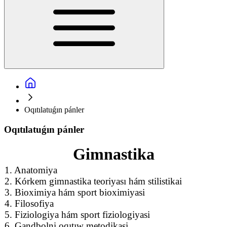
Oqıtılatuǵın pánler
Oqıtılatuǵın pánler
Gimnastika
1. Anatomiya
2. Kórkem gimnastika teoriyası hám stilistikai
3. Bioximiya hám sport bioximiyasi
4. Filosofiya
5. Fiziologiya hám sport fiziologiyasi
6. Gandbolni oqıtıw metodikasi