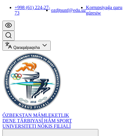
+998 (61) 224-27-
Korrupsiyaǵa qarsı
ozdjtsunf@edu.uz
73
gúresiw
Qaraqalpaqsha
ÓZBEKSTAN MÁMLEKETLIK
DENE TÁRBIYASÍ HÁM SPORT
UNIVERSITETI NÓKIS FILIALÍ