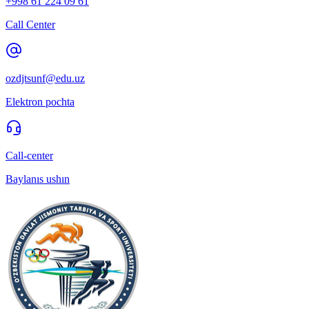
+998 61 224 09 61
Call Center
ozdjtsunf@edu.uz
Elektron pochta
Call-center
Baylanıs ushın