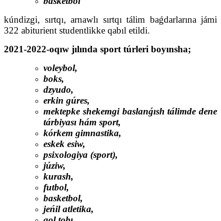
basketbol
kúndizgi, sırtqı, arnawlı sırtqı tálim baǵdarlarına jámi
322 abiturient studentlikke qabıl etildi.
2021-2022-oqıw jılında sport túrleri boyınsha;
voleybol,
boks,
dzyudo,
erkin gúres,
mektepke shekemgi baslanǵısh tálimde dene
tárbiyası hám sport,
kórkem gimnastika,
eskek esiw,
psixologiya (sport),
júziw,
kurash,
futbol,
basketbol,
jeńil atletika,
qol tobı,