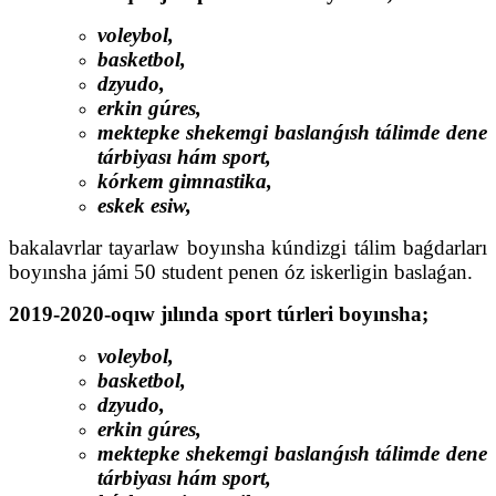
voleybol,
basketbol,
dzyudo,
erkin gúres,
mektepke shekemgi baslanǵısh tálimde dene
tárbiyası hám sport,
kórkem gimnastika,
eskek esiw,
bakalavrlar tayarlaw boyınsha kúndizgi tálim baǵdarları
boyınsha jámi 50 student penen óz iskerligin baslaǵan.
2019-2020-oqıw jılında sport túrleri boyınsha;
voleybol,
basketbol,
dzyudo,
erkin gúres,
mektepke shekemgi baslanǵısh tálimde dene
tárbiyası hám sport,