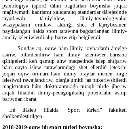
psixologiya (sport) tálim baǵdarları boyınsha joqarı
maǵlıwmatlı kadrlardı xalıqaralıq standartlar dárejesinde
tayarlawdı támiyinlew, ilimiy-texnologiyalıq
waziypaların orınlaw, aldınǵı shet el tájriybesinen
paydalanǵan halda sport tarawına baǵdarlanǵan ilimiy-
ámeliy izleniwlerdi alıp barıw etip belgilendi.
Sonday-aq, oqıw hám ilimiy joybarlardı ámelge
asırıw, bilimlendiriw hám ilimiy izleniwler barısına
qánigelerdi keń qamtıp alıw maqsetinde islep shıǵarıw
hám qayta islew tarawlarındaǵı shet ellerdiń jetekshi
joqarı oqıw orınları hám ilimiy oraylar menen birge
islesiwdi rawajlandırıw, olarǵa úmitli jas pitkeriwshilerdi
magistratura hám doktoranturaǵa turaqlı túrde jiberiw
arqalı filialdıń ilimiy-pedagogikalıq potencialın asırıp
barıwdan ibarat.
Eń dáslep filialda “Sport túrleri” fakulteti
shólkemlestirilgen.
2018-2019-oqıw jılı sport túrleri boyınsha;