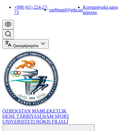
+998 (61) 224-27-
Korrupsiyaǵa qarsı
ozdjtsunf@edu.uz
73
gúresiw
Qaraqalpaqsha
ÓZBEKSTAN MÁMLEKETLIK
DENE TÁRBIYASÍ HÁM SPORT
UNIVERSITETI NÓKIS FILIALÍ