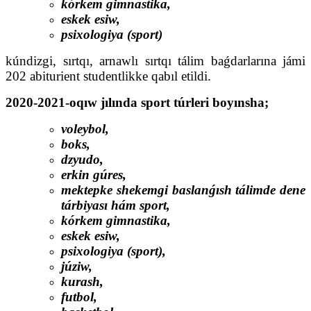
kórkem gimnastika,
eskek esiw,
psixologiya (sport)
kúndizgi, sırtqı, arnawlı sırtqı tálim baǵdarlarına jámi
202 abiturient studentlikke qabıl etildi.
2020-2021-oqıw jılında sport túrleri boyınsha;
voleybol,
boks,
dzyudo,
erkin gúres,
mektepke shekemgi baslanǵısh tálimde dene
tárbiyası hám sport,
kórkem gimnastika,
eskek esiw,
psixologiya (sport),
júziw,
kurash,
futbol,