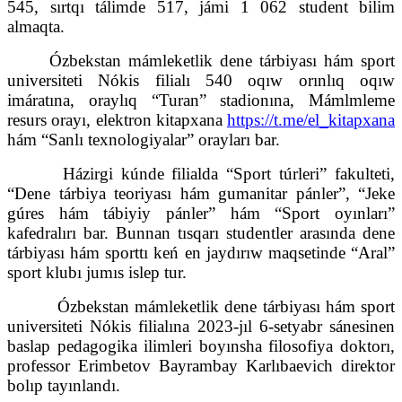
545, sırtqı tálimde 517, jámi 1 062 student bilim
almaqta.
Ózbekstan mámleketlik dene tárbiyası hám sport
universiteti Nókis filialı 540 oqıw orınlıq oqıw
imáratına, oraylıq “Turan” stadionına, Mámlmleme
resurs orayı, elektron kitapxana
https://t.me/el_kitapxana
hám “Sanlı texnologiyalar” orayları bar.
Házirgi kúnde filialda “Sport túrleri” fakulteti,
“Dene tárbiya teoriyası hám gumanitar pánler”, “Jeke
gúres hám tábiyiy pánler” hám “Sport oyınları”
kafedralırı bar. Bunnan tısqarı studentler arasında dene
tárbiyası hám sporttı keń en jaydırıw maqsetinde “Aral”
sport klubı jumıs islep tur.
Ózbekstan mámleketlik dene tárbiyası hám sport
universiteti Nókis filialına 2023-jıl 6-setyabr sánesinen
baslap pedagogika ilimleri boyınsha filosofiya doktorı,
professor Erimbetov Bayrambay Karlıbaevich direktor
bolıp tayınlandı.