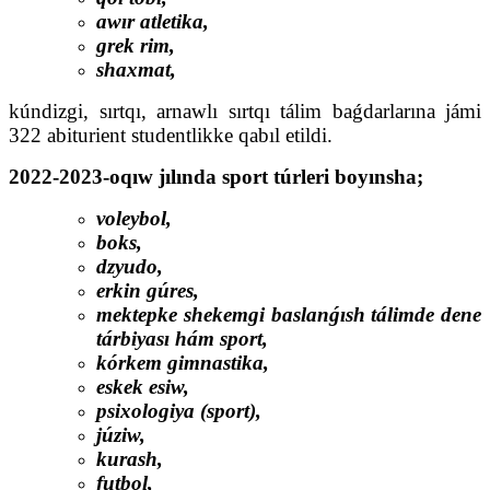
awır atletika,
grek rim,
shaxmat,
kúndizgi, sırtqı, arnawlı sırtqı tálim baǵdarlarına jámi
322 abiturient studentlikke qabıl etildi.
2022-2023-oqıw jılında sport túrleri boyınsha;
voleybol,
boks,
dzyudo,
erkin gúres,
mektepke shekemgi baslanǵısh tálimde dene
tárbiyası hám sport,
kórkem gimnastika,
eskek esiw,
psixologiya (sport),
júziw,
kurash,
futbol,