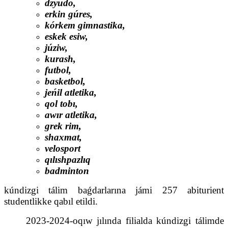
dzyudo,
erkin gúres,
kórkem gimnastika,
eskek esiw,
júziw,
kurash,
futbol,
basketbol,
jeńil atletika,
qol tobı,
awır atletika,
grek rim,
shaxmat,
velosport
qılıshpazlıq
badminton
kúndizgi tálim baǵdarlarına jámi 257 abiturient
studentlikke qabıl etildi.
2023-2024-oqıw jılında filialda kúndizgi tálimde