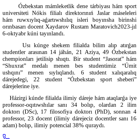
Ózbekstan mámleketlik dene tárbiyası hám sport
universiteti Nókis filialı direktorınıń Jaslar máseleleri
hám ruwxıylıq-aǵartıwshılıq isleri boyınsha birinshi
orınbasarı docent Xaydarov Rustam Maratovich2023-jıl
6-oktyabr kúni tayınlandı.
Usı kúnge shekem filialda bilim alıp atırǵan
studentler arasınan 14 jáhán, 21 Aziya, 49 Ózbekstan
chempionları jetilisip shıqtı. Bir student “Jasorat” hám
“Shuxrat” medalı menen bes studentimiz “Úmit
ushqını” menen sıylıqlandı. 6 student xalıqaralıq
dárejedegi, 22 student “Ózbekstan sport sheberi”
dárejelerine iye.
Házirgi kúnde filialda ilimiy dáreje hám ataqlarǵa iye
professor-oqıtıwshılar sanı 34 bolıp, olardan 2 ilim
doktorı (DSc), 17 filosofiya doktorı (PhD), sonnan 4
professor, 23 docent (ilimiy dárejeciz docentler sanı 16
adam) bolıp, ilimiy potencial 38% quraydı.