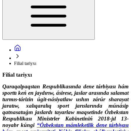
Filial tariyxı
Filial tariyxı
Qaraqalpaqstan Respublikasında dene tárbiyası hám
sporttı keń en jaydırıw, ásirese, jaslar arasında salamat
turmıs-tárizin úgit-násiyatlaw ushın zárúr sharayat
jaratıw, xalıqaralıq sport jarıslarında múnásip
qatnasatuǵın jaslardı tayarlaw maqsetinde Ózbekstan
Respublikası Ministrler Kabinetiniń 2018-jıl 13-
noyabr kúngi
“Ózbekstan mámleketlik dene tárbiyası