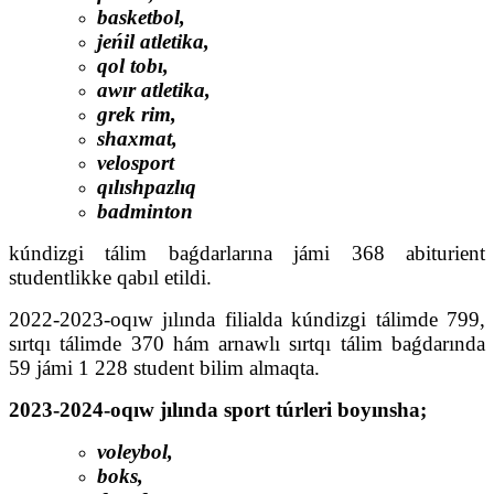
basketbol,
jeńil atletika,
qol tobı,
awır atletika,
grek rim,
shaxmat,
velosport
qılıshpazlıq
badminton
kúndizgi tálim baǵdarlarına jámi 368 abiturient
studentlikke qabıl etildi.
2022-2023-oqıw jılında filialda kúndizgi tálimde 799,
sırtqı tálimde 370 hám arnawlı sırtqı tálim baǵdarında
59 jámi 1 228 student bilim almaqta.
2023-2024-oqıw jılında sport túrleri boyınsha;
voleybol,
boks,