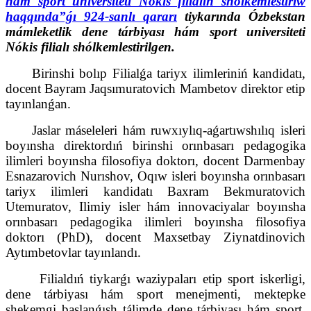
hám sport universiteti Nókis filialın shólkemlestiriw
haqqında”ǵı 924-sanlı qararı
tiykarında Ózbekstan
mámleketlik dene tárbiyası hám sport universiteti
Nókis filialı shólkemlestirilgen.
Birinshi bolıp Filialǵa tariyx ilimleriniń kandidatı,
docent Bayram Jaqsımuratovich Mambetov direktor etip
tayınlanǵan.
Jaslar máseleleri hám ruwxıylıq-aǵartıwshılıq isleri
boyınsha direktordıń birinshi orınbasarı pedagogika
ilimleri boyınsha filosofiya doktorı, docent Darmenbay
Esnazarovich Nurıshov, Oqıw isleri boyınsha orınbasarı
tariyx ilimleri kandidatı Baxram Bekmuratovich
Utemuratov, Ilimiy isler hám innovaciyalar boyınsha
orınbasarı pedagogika ilimleri boyınsha filosofiya
doktorı (PhD), docent Maxsetbay Ziynatdinovich
Aytımbetovlar tayınlandı.
Filialdıń tiykarǵı waziypaları etip sport iskerligi,
dene tárbiyası hám sport menejmenti, mektepke
shekemgi baslanǵısh tálimde dene tárbiyası hám sport,