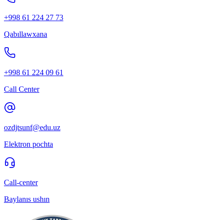
+998 61 224 27 73
Qabıllawxana
+998 61 224 09 61
Call Center
ozdjtsunf@edu.uz
Elektron pochta
Call-center
Baylanıs ushın