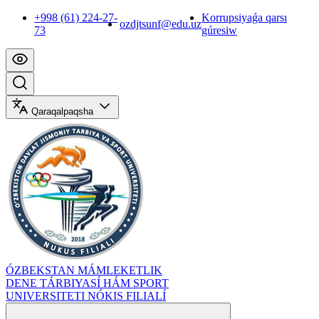
+998 (61) 224-27-
Korrupsiyaǵa qarsı
ozdjtsunf@edu.uz
73
gúresiw
Qaraqalpaqsha
ÓZBEKSTAN MÁMLEKETLIK
DENE TÁRBIYASÍ HÁM SPORT
UNIVERSITETI NÓKIS FILIALÍ