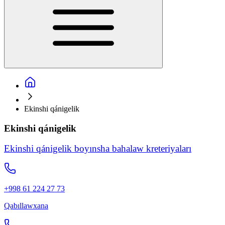
Ekinshi qánigelik
Ekinshi qánigelik
Ekinshi qánigelik boyınsha bahalaw kreteriyaları
+998 61 224 27 73
Qabıllawxana