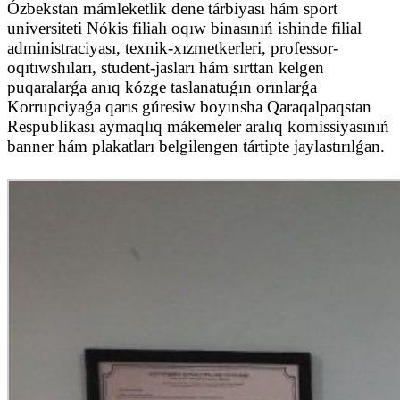
Ózbekstan mámleketlik dene tárbiyası hám sport
universiteti Nókis filialı oqıw binasınıń ishinde filial
administraciyası, texnik-xızmetkerleri, professor-
oqıtıwshıları, student-jasları hám sırttan kelgen
puqaralarǵa anıq kózge taslanatuǵın orınlarǵa
Korrupciyaǵa qarıs gúresiw boyınsha Qaraqalpaqstan
Respublikası aymaqlıq mákemeler aralıq komissiyasınıń
banner hám plakatları belgilengen tártipte jaylastırılǵan.