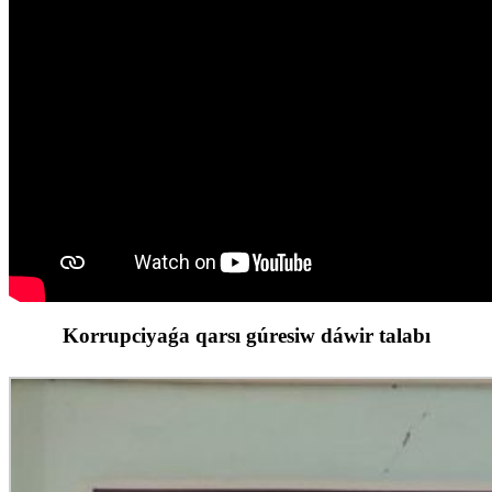
Korrupciyaǵa qarsı gúresiw dáwir talabı