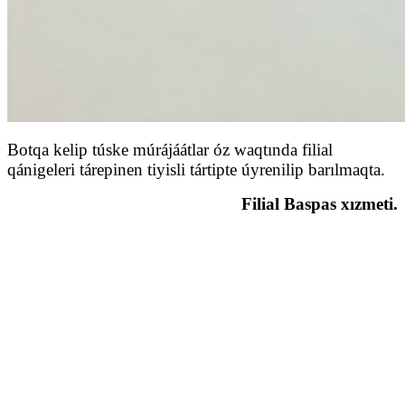
Botqa kelip túske múrájáátlar óz waqtında filial
qánigeleri tárepinen tiyisli tártipte úyrenilip barılmaqta.
Filial Baspas xızmeti.