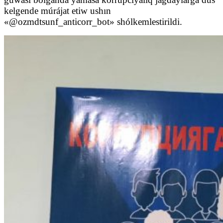
kelgende múrájat etiw ushın
«@ozmdtsunf_anticorr_bot» shólkemlestirildi.