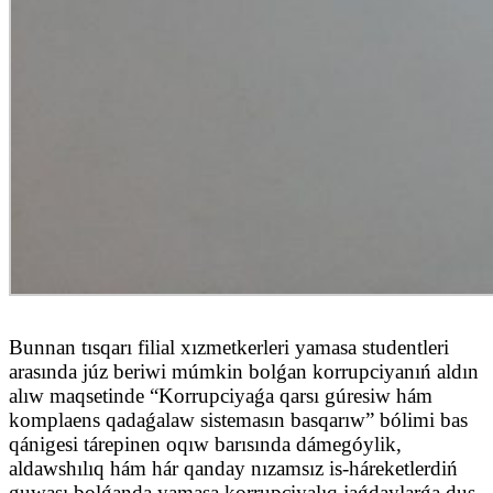
Bunnan tısqarı filial xızmetkerleri yamasa studentleri
arasında júz beriwi múmkin bolǵan korrupciyanıń aldın
alıw maqsetinde “Korrupciyaǵa qarsı gúresiw hám
komplaens qadaǵalaw sistemasın basqarıw” bólimi bas
qánigesi tárepinen oqıw barısında dámegóylik,
aldawshılıq hám hár qanday nızamsız is-háreketlerdiń
guwası bolǵanda yamasa korrupciyalıq jaǵdaylarǵa dus