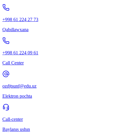
+998 61 224 27 73
Qabıllawxana
+998 61 224 09 61
Call Center
ozdjtsunf@edu.uz
Elektron pochta
Call-center
Baylanıs ushın