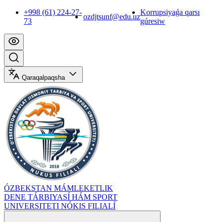
+998 (61) 224-27-
Korrupsiyaǵa qarsı
ozdjtsunf@edu.uz
73
gúresiw
Qaraqalpaqsha
ÓZBEKSTAN MÁMLEKETLIK
DENE TÁRBIYASÍ HÁM SPORT
UNIVERSITETI NÓKIS FILIALÍ