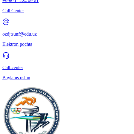
+998 61 224 09 61
Call Center
ozdjtsunf@edu.uz
Elektron pochta
Call-center
Baylanıs ushın