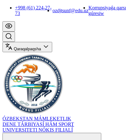
+998 (61) 224-27-
Korrupsiyaǵa qarsı
ozdjtsunf@edu.uz
73
gúresiw
Qaraqalpaqsha
ÓZBEKSTAN MÁMLEKETLIK
DENE TÁRBIYASÍ HÁM SPORT
UNIVERSITETI NÓKIS FILIALÍ