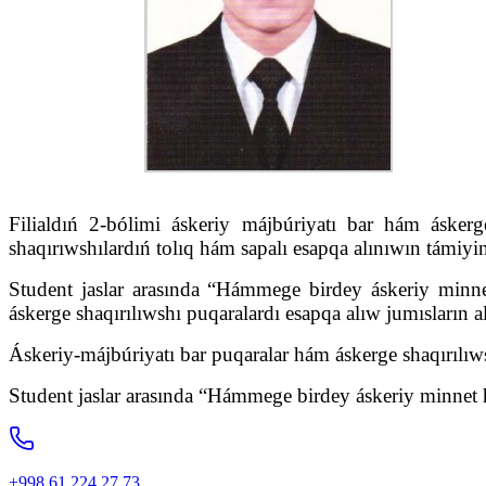
Filialdıń 2-bólimi áskeriy májbúriyatı bar hám áskerg
shaqırıwshılardıń tolıq hám sapalı esapqa alınıwın támiyi
Student jaslar arasında “Hámmege birdey áskeriy minnet
áskerge shaqırılıwshı puqaralardı esapqa alıw jumısların al
Áskeriy-májbúriyatı bar puqaralar hám áskerge shaqırılıws
Student jaslar arasında “Hámmege birdey áskeriy minnet h
+998 61 224 27 73