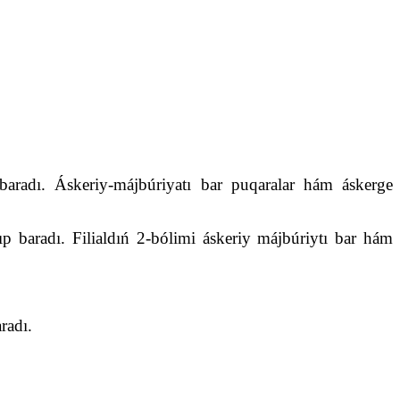
 baradı. Áskeriy-májbúriyatı bar puqaralar hám áskerge
p baradı. Filialdıń 2-bólimi áskeriy májbúriytı bar hám
radı.