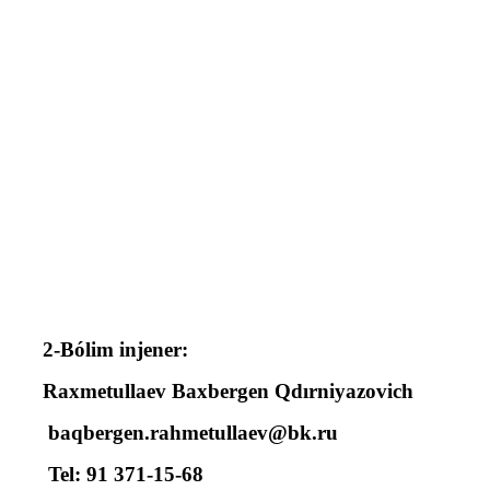
2-Bólim injener:
Raxmetullaev Baxbergen Qdırniyazovich
baqbergen.rahmetullaev@bk.ru
Tel: 91 371-15-68