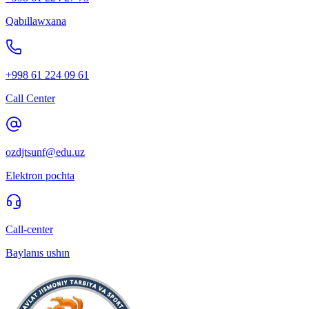
Qabıllawxana
+998 61 224 09 61
Call Center
ozdjtsunf@edu.uz
Elektron pochta
Call-center
Baylanıs ushın