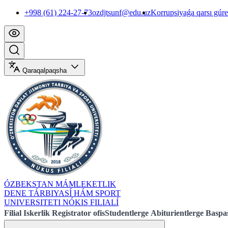
+998 (61) 224-27-73
ozdjtsunf@edu.uz
Korrupsiyaǵa qarsı gúr
Qaraqalpaqsha
ÓZBEKSTAN MÁMLEKETLIK
DENE TÁRBIYASÍ HÁM SPORT
UNIVERSITETI NÓKIS FILIALÍ
Filial
Iskerlik
Registrator ofis
Studentlerge
Abiturientlerge
Baspas