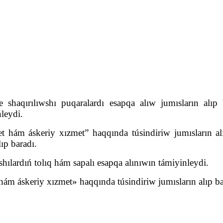
e shaqırılıwshı puqaralardı esapqa alıw jumısların alıp
nleydi.
 hám áskeriy xızmet” haqqında túsindiriw jumısların alı
ıp baradı.
hılardıń tolıq hám sapalı esapqa alınıwın támiyinleydi.
ám áskeriy xızmet» haqqında túsindiriw jumısların alıp ba