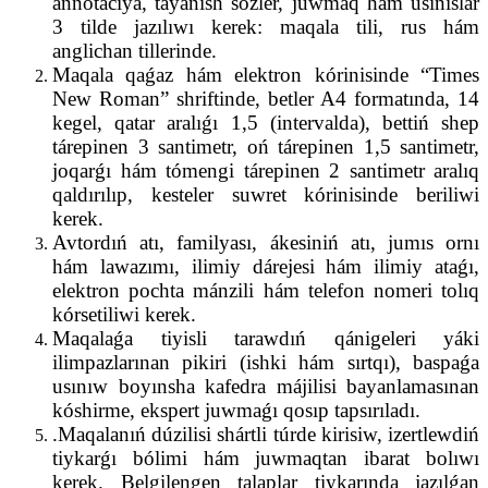
annotaciya, tayanısh sózler, juwmaq hám usınıslar
3 tilde jazılıwı kerek: maqala tili, rus hám
anglichan tillerinde.
Maqala qaǵaz hám elektron kórinisinde “Times
New Roman” shriftinde, betler A4 formatında, 14
kegel, qatar aralıǵı 1,5 (intervalda), bettiń shep
tárepinen 3 santimetr, oń tárepinen 1,5 santimetr,
joqarǵı hám tómengi tárepinen 2 santimetr aralıq
qaldırılıp, kesteler suwret kórinisinde beriliwi
kerek.
Avtordıń atı, familyası, ákesiniń atı, jumıs ornı
hám lawazımı, ilimiy dárejesi hám ilimiy ataǵı,
elektron pochta mánzili hám telefon nomeri tolıq
kórsetiliwi kerek.
Maqalaǵa tiyisli tarawdıń qánigeleri yáki
ilimpazlarınan pikiri (ishki hám sırtqı), baspaǵa
usınıw boyınsha kafedra májilisi bayanlamasınan
kóshirme, ekspert juwmaǵı qosıp tapsırıladı.
.Maqalanıń dúzilisi shártli túrde kirisiw, izertlewdiń
tiykarǵı bólimi hám juwmaqtan ibarat bolıwı
kerek. Belgilengen talaplar tiykarında jazılǵan