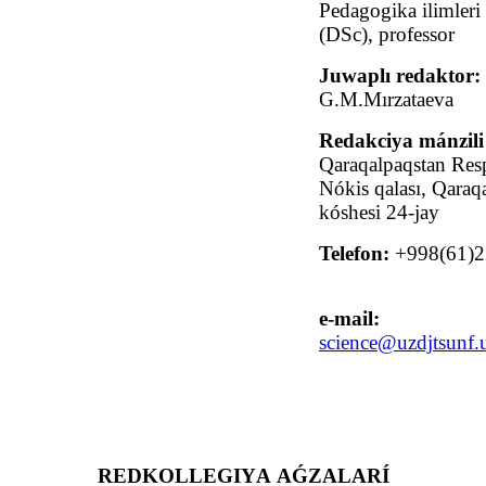
Pedagogika ilimleri
(DSc), professor
Juwaplı redaktor:
G.M.Mırzataeva
Redakciya mánzil
Qaraqalpaqstan Resp
Nókis qalası, Qaraq
kóshesi 24-jay
Telefon:
+998(61)2
e-mail:
science@uzdjtsunf.
REDKOLLEGIYА AǴZALARÍ