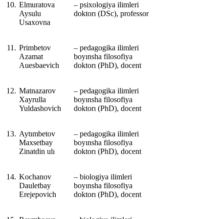
10.
Elmuratova
‒ psixologiya ilimleri
Aysulu
doktorı (DSc), professor
Usaxovna
11.
Primbetov
‒ pedagogika ilimleri
Azamat
boyınsha filosofiya
Auesbaevich
doktorı (PhD), docent
12.
Matnazarov
‒ pedagogika ilimleri
Xayrulla
boyınsha filosofiya
Yuldashovich
doktorı (PhD), docent
13.
Aytımbetov
‒ pedagogika ilimleri
Maxsetbay
boyınsha filosofiya
Zinatdin ulı
doktorı (PhD), docent
14.
Kochanov
‒ biologiya ilimleri
Dauletbay
boyınsha filosofiya
Erejepovich
doktorı (PhD), docent