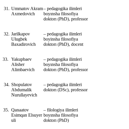
31.
Ummatov Akram
‒ pedagogika ilimleri
Axmedovich
boyınsha filosofiya
doktorı (PhD), professor
32.
Jarilkapov
‒ pedagogika ilimleri
Ulugbek
boyinsha filosofiya
Baxadirovich
doktorı (PhD), docent
33.
Yakupbaev
‒ pedagogika ilimleri
Alisher
boyınsha filosofiya
Alimbaevich
doktorı (PhD), professor
34.
Shopulatov
‒ pedagogika ilimleri
Abdumalik
doktorı (DSc), professor
Nurullayevich
35.
Qanaatov
‒ filologiya ilimleri
Esimqan Elsuyer
boyınsha filosofiya
uli
doktorı (PhD)