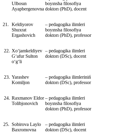
Ulbosın
boyınsha filosofiya
Ayapbergenovna
doktorı (PhD), docent
21.
Keldiyorov
‒ pedagogika ilimleri
Shuxrat
boyınsha filosofiya
Ergashovich
doktorı (PhD), professor
22.
Xo‘jamkeldiyev
‒ pedagogika ilimleri
G‘afur Sulton
doktorı (DSc), docent
o‘g‘li
23.
Yarashev
‒ pedagogika ilimleriniń
Komiljon
doktorı (DSc), professor
24.
Raxmanov Eldor
‒ pedagogika ilimleri
Tolibjonovich
boyınsha filosofiya
doktorı (PhD), professor
25.
Sobirova Laylo
‒ pedagogika ilimleri
Baxromovna
doktorı (DSc), docent