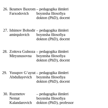
26.
Ikramov Baxrom
‒ pedagogika ilimleri
Farxodovich
boyınsha filosofiya
doktorı (PhD), docent
27.
Ishimov Bohodir
‒ pedagogika ilimleri
amirqulovich
boyınsha filosofiya
doktorı (PhD), docent
28.
Zoitova Gulnoza
‒ pedagogika ilimleri
Miryunusovna
boyınsha filosofiya
doktorı (PhD), docent
29.
Yusupov G‘ayrat
‒ pedagogika ilimleri
Abdullayevich
boyınsha filosofiya
doktorı (PhD), docent
30.
Ruzmetov
‒ pedagogika ilimleri
Nemat
boyınsha filosofiya
Kalandarovich
doktorı (PhD), professor