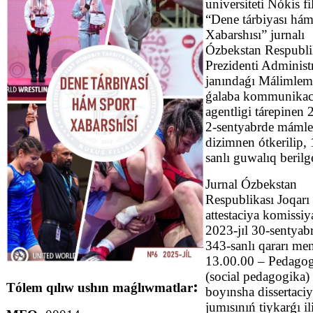
universiteti Nókis fi
“Dene tárbiyası hám
Xabarshısı” jurnalı
Ózbekstan Respubli
Prezidenti Administ
janındaǵı Málimle
ǵalaba kommunikac
agentligi tárepinen 
2-sentyabrde mámle
dizimnen ótkerilip,
sanlı guwalıq berilg
Jurnal Ózbekstan
Respublikası Joqarı
attestaciya komissiy
2023-jɪl 30-sentyab
343-sanlı qararı me
13.00.00 – Pedago
(social pedagogika) 
:
Tólem qılıw ushın maǵlıwmatlar
boyınsha dissertaci
jumısınıń tiykarǵı i