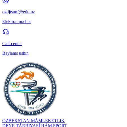
ozdjtsunf@edu.uz
Elektron pochta
Call-center
Baylanıs ushın
ÓZBEKSTAN MÁMLEKETLIK
DENE TÁRBIYASÍ HÁM SPORT