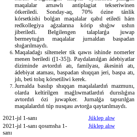
maqalalar arnawlı antiplagiat tekseriwinen
ótkeriledi. Sonday-aq, 70% ózine tánlik
kórsetkishi bolǵan maqalalar qabıl etiledi hám
redkollegiya aǵzalarına kórip shıǵıw ushın
jiberiledi. Belgilengen talaplarǵa juwap
bermeytuǵın maqalalar jurnaldan baspadan
shıǵarılmaydı.
Maqaladaǵı siltemeler tik qawıs ishinde nomerler
menen beriledi ([1-35]). Paydalanılǵan ádebiyatlar
diziminde avtordıń atı, familyası, ákesiniń atı,
ádebiyat ataması, baspadan shıqqan jeri, baspa atı,
jılı, beti tolıq kórsetiliwi kerek.
Jurnalda basılıp shıqqan maqalalardıń mazmunı,
olarda keltirilgen maǵlıwmatlardıń durıslıǵına
avtordıń ózi juwapker. Jurnalǵa tapsırılǵan
maqalalardıń túp nusqası avtorǵa qaytarılmaydı.
2021-jıl 1-sanı
Júklep alıw
2021-jıl 1-sanı qosımsha 1-
Júklep alıw
sanı