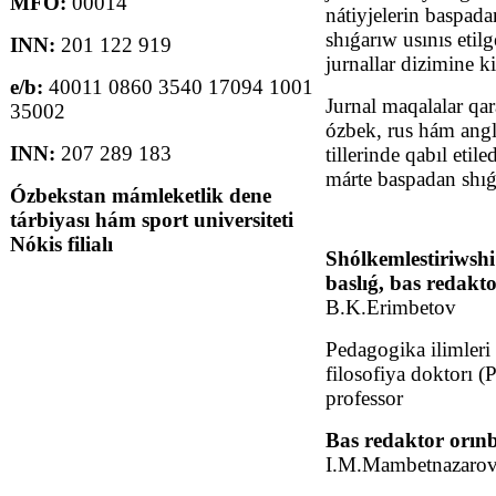
MFO:
00014
nátiyjelerin baspada
shıǵarıw usınıs etilg
INN:
201 122 919
jurnallar dizimine ki
e/b:
40011 0860 3540 17094 1001
Jurnal maqalalar qa
35002
ózbek, rus hám ang
INN:
207 289 183
tillerinde qabıl etiled
márte baspadan shıǵ
Ózbekstan mámleketlik dene
tárbiyası hám sport universiteti
Nókis filialı
Shólkemlestiriwshi
baslıǵ, bas redakto
B.K.Erimbetov
Pedagogika ilimleri
filosofiya doktorı (
professor
Bas redaktor orınb
I.M.Mambetn