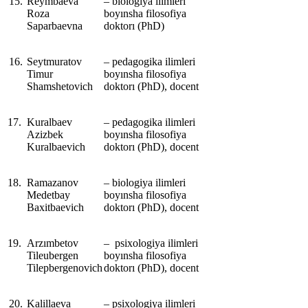
15.
Reymbaeva
‒ biologiya ilimleri
Roza
boyınsha filosofiya
Saparbaevna
doktorı (PhD)
16.
Seytmuratov
‒ pedagogika ilimleri
Timur
boyınsha filosofiya
Shamshetovich
doktorı (PhD), docent
17.
Kuralbaev
‒ pedagogika ilimleri
Azizbek
boyınsha filosofiya
Kuralbaevich
doktorı (PhD), docent
18.
Ramazanov
‒ biologiya ilimleri
Medetbay
boyınsha filosofiya
Baxitbaevich
doktorı (PhD), docent
19.
Arzımbetov
‒ psixologiya ilimleri
Tileubergen
boyınsha filosofiya
Tilepbergenovich
doktorı (PhD), docent
20.
Kalillaeva
‒ psixologiya ilimleri