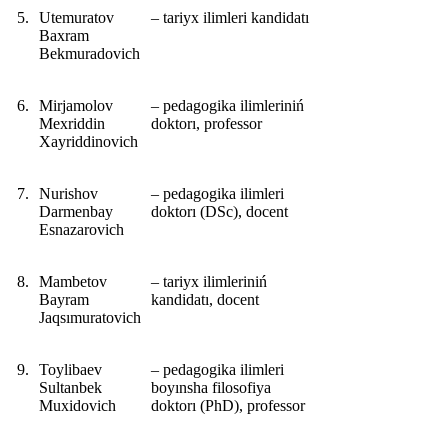
5.
Utemuratov
‒ tariyx ilimleri kandidatı
Baxram
Bekmuradovich
6.
Mirjamolov
‒ pedagogika ilimleriniń
Mexriddin
doktorı, professor
Xayriddinovich
7.
Nurishov
‒ pedagogika ilimleri
Darmenbay
doktorı (DSc), docent
Esnazarovich
8.
Mambetov
‒ tariyx ilimleriniń
Bayram
kandidatı, docent
Jaqsımuratovich
9.
Toylibaev
‒ pedagogika ilimleri
Sultanbek
boyınsha filosofiya
Muxidovich
doktorı (PhD), professor