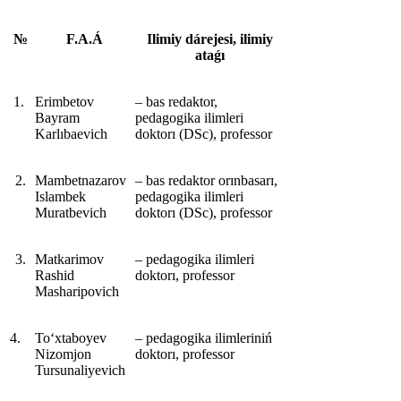
№
F.A.Á
Ilimiy dárejesi, ilimiy
ataǵı
1.
Еrimbetov
‒ bas redaktor,
Bayram
pedagogika ilimleri
Karlıbaevich
doktorı (DSc), professor
2.
Mambetnazarov
‒ bas redaktor orɪnbasarɪ,
Islambek
pedagogika ilimleri
Muratbevich
doktorı (DSc), professor
3.
Matkarimov
‒ pedagogika ilimleri
Rashid
doktorı, professor
Masharipovich
4.
To‘xtaboyev
‒ pedagogika ilimleriniń
Nizomjon
doktorı, professor
Tursunaliyevich