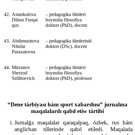
42.
Astankulova
‒ pedagogika ilimleri
Dilnur Furqat
boyınsha filosofiya
qızı
doktorı (PhD), docent
43.
Abdimuratova
‒ pedagogika ilimleriniń
Nilufar
doktorı (DSc), docent
Paraxatovna
44.
Mirzanov
‒ pedagogika ilimleri
Sherzod
boyınsha filosofiya
Sirliboevich
doktorı (PhD), professor
“Dene tárbiyası hám sport xabarshısı” jurnalına
maqalalardı qabıl etiw tártibi
Jurnalǵa maqalalar qaraqalpaq, ózbek, rus hám
anglichan tillerinde qabıl etiledi. Maqalada