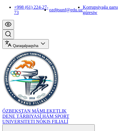
+998 (61) 224-27-
Korrupsiyaǵa qarsı
ozdjtsunf@edu.uz
73
gúresiw
Qaraqalpaqsha
ÓZBEKSTAN MÁMLEKETLIK
DENE TÁRBIYASÍ HÁM SPORT
UNIVERSITETI NÓKIS FILIALÍ