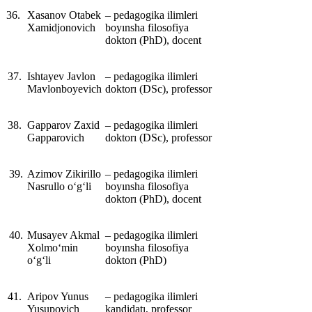
36.
Xasanov Otabek
‒ pedagogika ilimleri
Xamidjonovich
boyınsha filosofiya
doktorı (PhD), docent
37.
Ishtayev Javlon
‒ pedagogika ilimleri
Mavlonboyevich
doktorı (DSc), professor
38.
Gapparov Zaxid
‒ pedagogika ilimleri
Gapparovich
doktorı (DSc), professor
39.
Azimov Zikirillo
‒ pedagogika ilimleri
Nasrullo o‘g‘li
boyınsha filosofiya
doktorı (PhD), docent
40.
Musayev Akmal
‒ pedagogika ilimleri
Xolmo‘min
boyınsha filosofiya
o‘g‘li
doktorı (PhD)
41.
Aripov Yunus
‒ pedagogika ilimleri
Yusupovich
kandidatı, professor