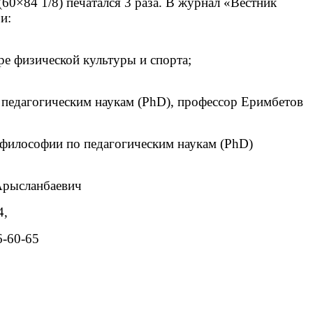
60×84 1/8) печатался 3 раза. В журнал «Вестник
и:
ре физической культуры и спорта;
педагогическим наукам (PhD), профессор Еримбетов
философии по педагогическим наукам (PhD)
рысланбаевич
4,
6-60-65