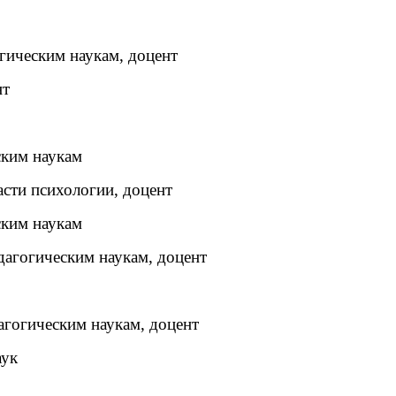
огическим наукам, доцент
нт
ским наукам
асти психологии, доцент
ским наукам
дагогическим наукам, доцент
агогическим наукам, доцент
аук