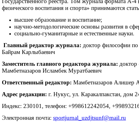
Государственного реестра. Том журнала формата А-4 (
физического воспитания и спорта» принимаются стать
высшее образование и воспитание;
научно-методологические основы развития в сфе
социально-гуманитарные и естественные науки.
Главный редактор журнала:
доктор философии по 
Байрам Карлыбаевич
Заместитель главного редактора журнала:
доктор 
Мамбетназаров Исламбек Муратбаевич
Ответственный редактор:
Мамбетназаров Алишер А
Адрес редакции:
г. Нукус, ул. Каракалпакстан, дом 2
Индекс: 230101, телефон: +998612242054, +9989321
Электронная почта:
sportjurnal_uzdjtsunf@mail.ru