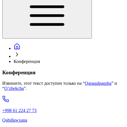
Конференция
Конференция
Извините, этот текст доступен только на “
Qaraqalpaqsha
” и
“
O’zbekcha
”.
+998 61 224 27 73
Qabıllawxana