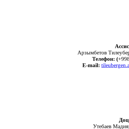
Ассис
Арзымбетов Тилеубер
Телефон: (
+998
E
-mail:
tileubergen
Доц
Утебаев Мадия