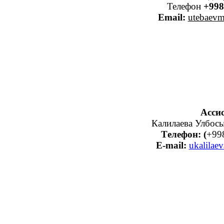
Телефон
+998
Email:
utebaevm
Асси
Калилаева Улбос
Tелефон: (
+99
E-mail:
ukalilae