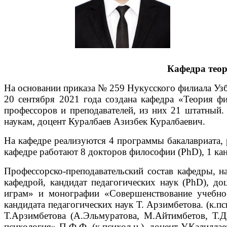
Кафедра теор
На основании приказа № 259 Нукусского филиала Узб
20 сентября 2021 года создана кафедра «Теория фи
профессоров и преподавателей, из них 21 штатный
наукам, доцент Куралбаев Азизбек Куралбаевич.
На кафедре реализуются 4 программы бакалавриата,
кафедре работают 8 докторов философии (PhD), 1 ка
Профессорско-преподавательский состав кафедры, н
кафедрой, кандидат педагогических наук (PhD), д
играм» и монографии «Совершенствование учебно-
кандидата педагогических наук Т. Арзимбетова. (к.
Т.Арзимбетова (А.Эльмуратова, М.Айтимбетов, Т.
психология» П.Ф.Ф. (к.психол.н.), доцент У.Калилл