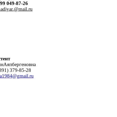
99 049-87-26
adiyar
.@mail.ru
стент
ынАяпбергеновна
891) 379-85-28
va1984@gmail.ru