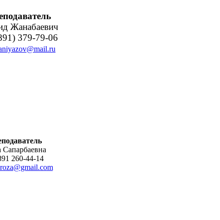
еподаватель
ид Жанабаевич
891) 379-79-06
haniyazov@mail.ru
подаватель
а Сапарбаевна
91 260-44-14
roza@gmail.com