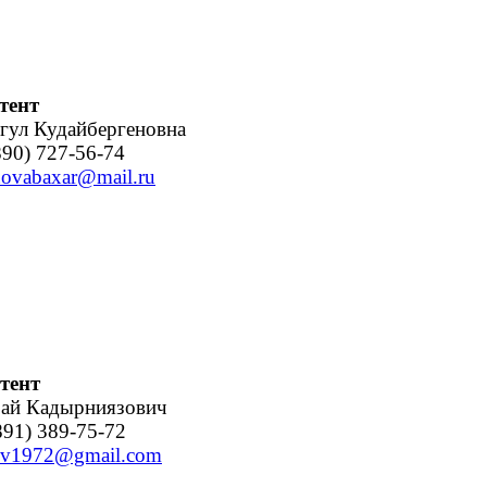
тент
гул Кудайбергеновна
90) 727-56-74
novabaxar@mail.ru
тент
бай Кадырниязович
91) 389-75-72
zov1972@gmail.com