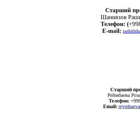
Старший пр
Шаниязов Раш
Телефон: (
+99
E-mail:
rashids
Старший пре
Реймбаева Роз
Телефон:
+998
Email:
reymbaeva