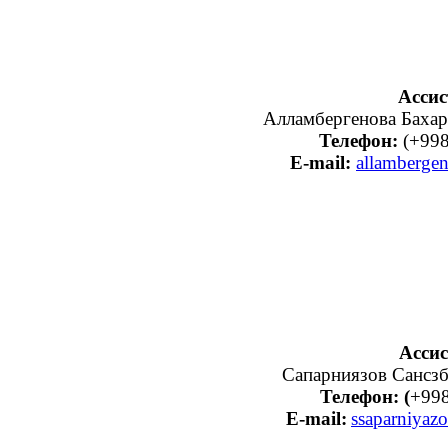
Ассис
Алламбергенова Бахар
Телефон:
(+998
E-mail:
allamberge
Ассис
Сапарниязов Сансз
Телефон: (
+998
E-mail:
ssaparniya