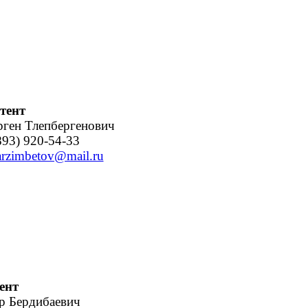
тент
ген Тлепбергенович
93) 920-54-33
.arzimbetov@mail.ru
ент
р Бердибаевич