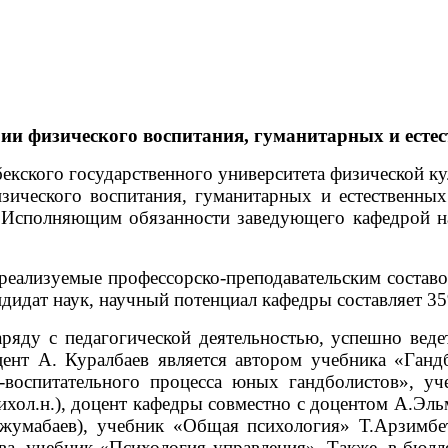
ии физического воспитания, гуманитарных и есте
екского государственного университета физической ку
зического воспитания, гуманитарных и естественны
. Исполняющим обязанности заведующего кафедрой н
 реализуемые профессорско-преподавательским соста
ндидат наук, научный потенциал кафедры составляет 3
аряду с педагогической деятельностью, успешно вед
оцент А. Куралбаев является автором учебника «Ган
воспитательного процесса юных гандболистов», уч
психол.н.), доцент кафедры совместно с доцентом А.Э
Джумабаев), учебник «Общая психология» Т.Арзимбе
аева, учебник «Психология управления». Также, в бю