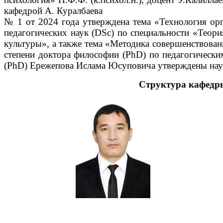
кафедрой А. Куралбаева
№ 1 от 2024 года утверждена тема «Технология орг
педагогических наук (DSc) по специальности «Теори
культуры», а также тема «Методика совершенствован
степени доктора философии (PhD) по педагогически
(PhD) Ережепова Ислама Юсуповича утверждены нау
Структура кафедры