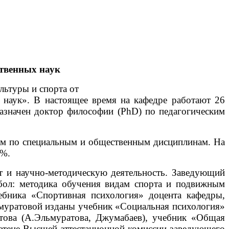
ственных наук
льтуры и спорта от
х наук». В настоящее время на кафедре работают 26
азначен доктор философии (PhD) по педагогическим
вом по специальным и общественным дисциплинам. На
5%.
ет и научно-методическую деятельность. Заведующий
дбол: методика обучения видам спорта и подвижным
ебника «Спортивная психология» доцента кафедры,
льмуратовой изданы учебник «Социальная психология»
това (А.Эльмуратова, Джумабаев), учебник «Общая
ллетене Высшей аттестационной комиссии заведующего