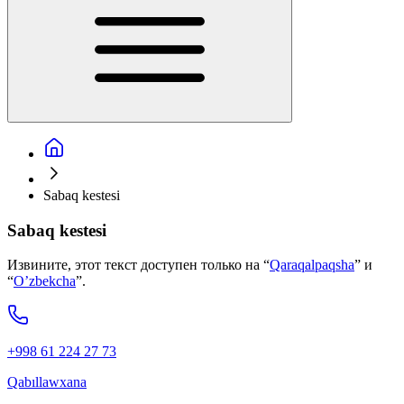
Sabaq kestesi
Sabaq kestesi
Извините, этот текст доступен только на “
Qaraqalpaqsha
” и
“
O’zbekcha
”.
+998 61 224 27 73
Qabıllawxana