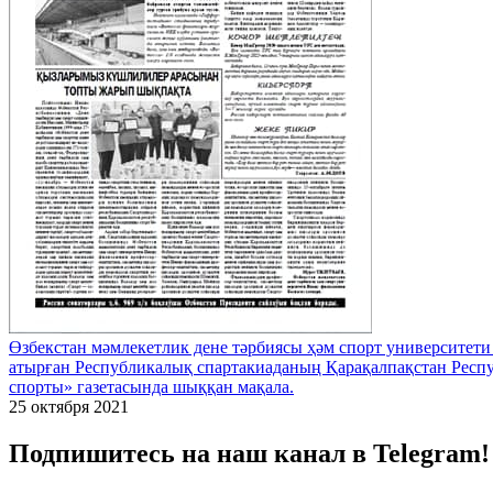
ϴзбекстан мәмлекетлик дене тәрбиясы ҳәм спорт университе
атырған Республикалық спартакиаданың Қарақалпақстан Рес
спорты» газетасында шыққан мақала.
25 октября 2021
Подпишитесь на наш канал в Telegram!