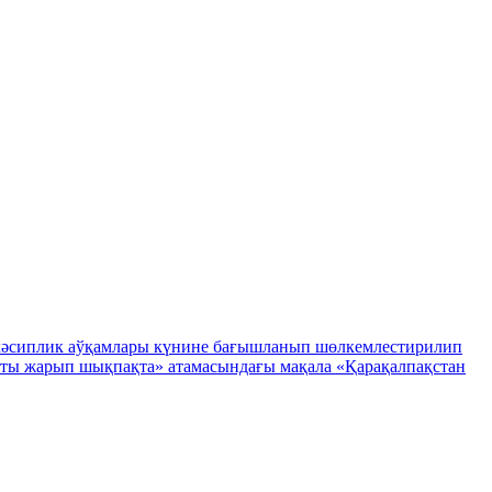
 кәсиплик аўқамлары күнине бағышланып шөлкемлестирилип
ты жарып шықпақта» атамасындағы мақала «Қарақалпақстан