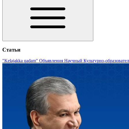
Статьи
"Kelajakka qadam"
Объявления
Научный
Культурно-образовате