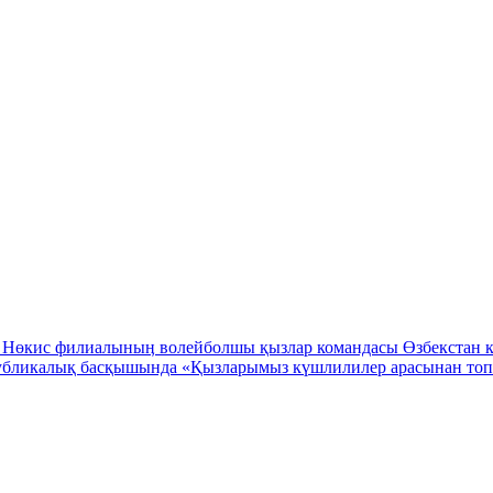
ти Нɵкис филиалыныӊ волейболшы қызлар командасы Өзбекстан
публикалық басқышында «Қызларымыз күшлилилер арасынан топ