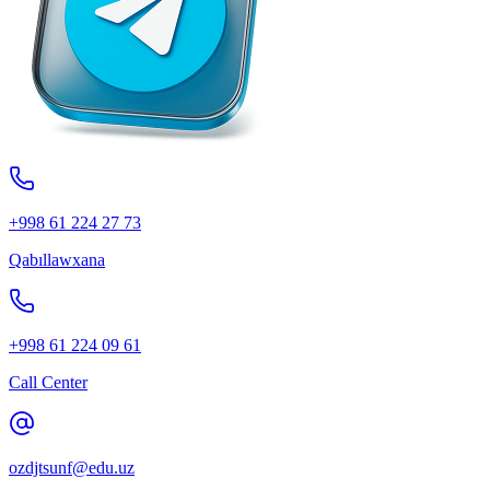
+998 61 224 27 73
Qabıllawxana
+998 61 224 09 61
Call Center
ozdjtsunf@edu.uz