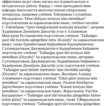
эффективно ведут свою научно-исследовательскую и
методическую работу. Наряду с этим преподавателями
кафедры выпускается многочисленная специальная
литература, например учебник Тойлибаева Султанбека
Мухидовича “Dene tárbiyası teoriyası hám metodikası”
подготовленная на каракалпакском языке, учебное пособие
С.Тойлибаева “Sport shınıǵıwlarınıń teoriyalıq tiykarları”, автрами
Худаёровым Дониёром Давлатёр угли и Алхамовым
Мансуром Рустамовичем подготовлен учебник “Tańlanǵan
sport túri boyınsha qánigelikke kiriw (Kurash)” на каракалпакском
языке, также Еримбетовым Байрамбаем Карлыбаевичем,
Султамуратовым Джумамуратом и Кадирбаевым Байрамом
подготовлен учебник “Tańlanǵan sport túri teoriyası hám
metodikası (Dzyudo)” на каракалпакском языке, авторами
Султамуратовым Джумамуратом, Кадирбаевым Байрамом и
Худаёровым Дониёром Давлатёр угли подготовлен учебник
“Tańlanǵan sport túrinde rejelestiriw hám tóreshilik iskerligi
(Dzyudo)” на каракалпакском языке, Якупбаев Алишер
Алимбаевич подготовил учебник “Erkin gúres teoriyası hám
metodikası” на каракалпакском языке, Разахов Копберген
Даулетбаевич подготовил учебник “Kurash teoriyası hám
metodikası” на каракалпакском языке, Жарылкапов Улугбек
Бахадирович «“Tańlanǵan sport túri boyınsha qánigelikke kirisiw
(erkin gúres)” на каракалпакском языке, также У.Жарылкапов
подготовил учебник “Tańlanǵan sport túri boyınsha qánigelikke