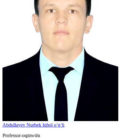
Abdullayev Nurbek Iqbol o‘g‘li
Professor-oqıtıwshı