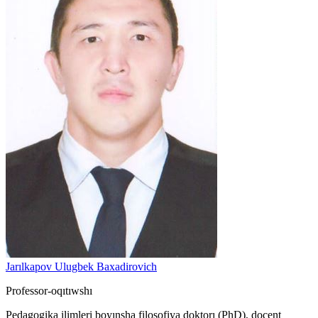
Jarılkapov Ulugbek Baxadirovich
Professor-oqıtıwshı
Pedagogika ilimleri boyınsha filosofiya doktorı (PhD), docent