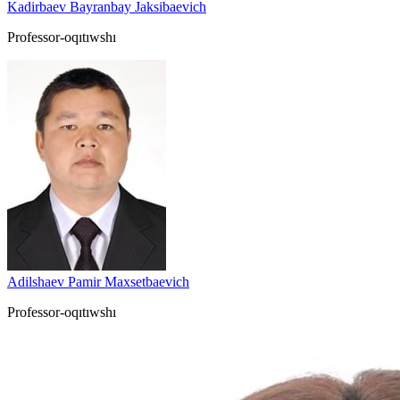
Kadirbaev Bayranbay Jaksibaevich
Professor-oqıtıwshı
Adilshaev Pamir Maxsetbaevich
Professor-oqıtıwshı