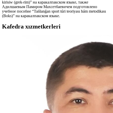
kirisiw (grek-rim)” на каракалпакском языке, также
Адилшаевым Памиром Махсетбаевичем подготовлено
учебное пособие “Tańlanǵan sport túri teoriyası hám metodikası
(Boks)” на каракалпакском языке.
Kafedra xızmеtkerleri