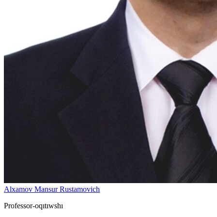
Alxamov Mansur Rustamovich
Professor-oqıtıwshı