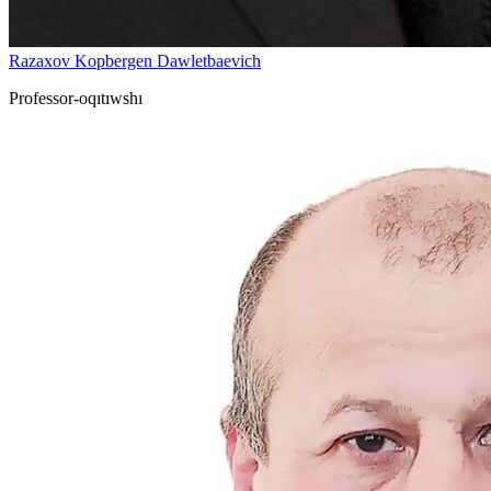
Razaxov Kopbergen Dawletbaevich
Professor-oqıtıwshı