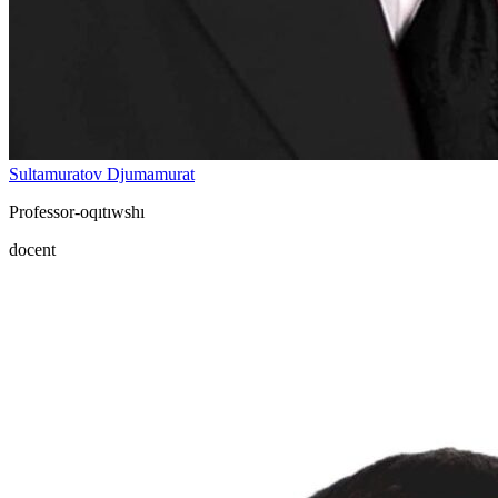
Sultamuratov Djumamurat
Professor-oqıtıwshı
docent