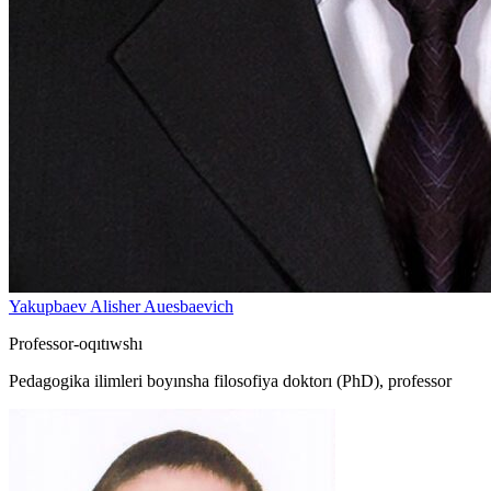
Yakupbaev Alisher Auesbaevich
Professor-oqıtıwshı
Pedagogika ilimleri boyınsha filosofiya doktorı (PhD), professor