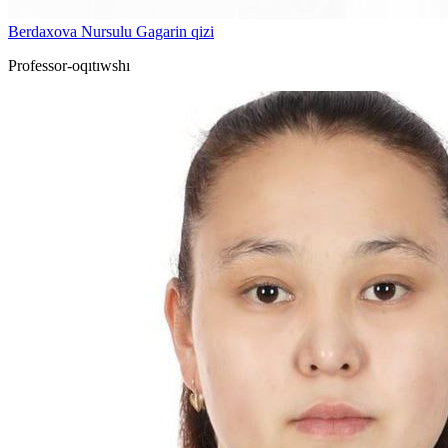
Berdaxova Nursulu Gagarin qizi
Professor-oqıtıwshı