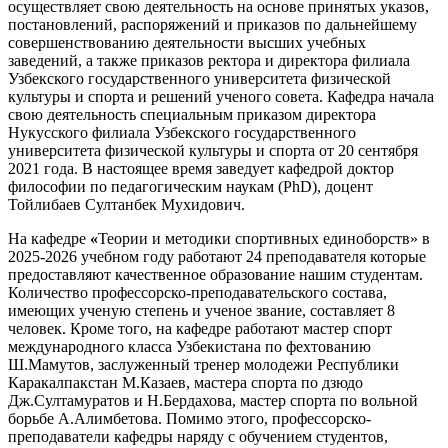
осуществляет свою деятельность на основе принятых указов,
постановлений, распоряжений и приказов по дальнейшему
совершенствованию деятельности высших учебных
заведений, а также приказов ректора и директора филиала
Узбекского государственного университета физической
культуры и спорта и решений ученого совета. Кафедра начала
свою деятельность специальным приказом директора
Нукусского филиала Узбекского государственного
университета физической культуры и спорта от 20 сентября
2021 года. В настоящее время заведует кафедрой доктор
философии по педагогическим наукам (PhD), доцент
Тойлибаев Султанбек Мухидович.
На кафедре
«
Теории и методики спортивных единоборств» в
2025-2026 учебном году работают 24 преподавателя которые
предоставляют качественное образование нашим студентам.
Количество профессорско-преподавательского состава,
имеющих ученую степень и ученое звание, составляет 8
человек. Кроме того, на кафедре работают мастер спорт
международного класса Узбекистана по фехтованию
Ш.Мамутов, заслуженный тренер молодежи Республики
Каракалпакстан М.Казаев, мастера спорта по дзюдо
Дж.Султамуратов и Н.Бердахова, мастер спорта по вольной
борьбе А.Алимбетова. Помимо этого, профессорско-
преподаватели кафедры наряду с обучением студентов,