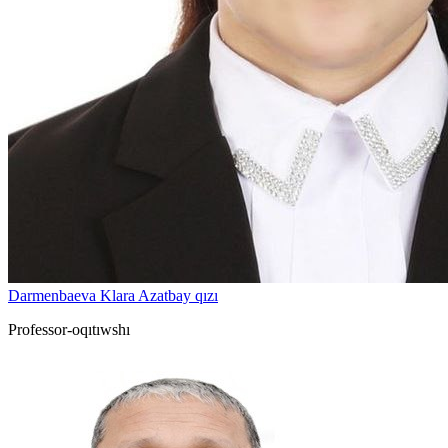
Darmenbaeva Klara Azatbay qızı
Professor-oqıtıwshı