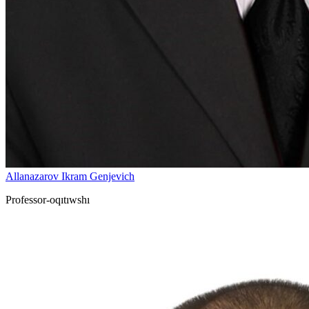
Allanazarov Ikram Genjevich
Professor-oqıtıwshı