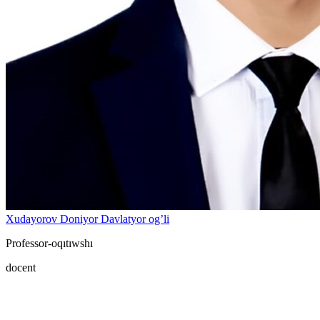
Xudayorov Doniyor Davlatyor og’li
Professor-oqıtıwshı
docent