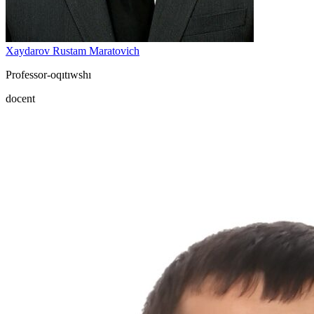
Xaydarov Rustam Maratovich
Professor-oqıtıwshı
docent