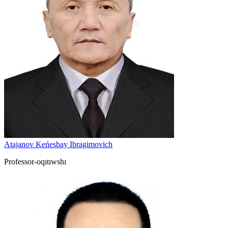
Atajanov Keńesbay Ibragimovich
Professor-oqıtıwshı