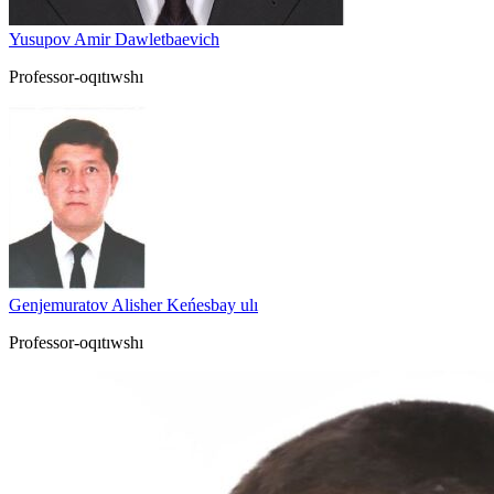
Yusupov Amir Dawletbaevich
Professor-oqıtıwshı
Genjemuratov Alisher Keńesbay ulı
Professor-oqıtıwshı