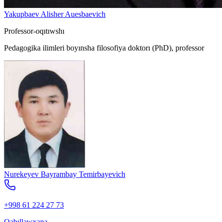
Yakupbaev Alisher Auesbaevich
Professor-oqıtıwshı
Pedagogika ilimleri boyınsha filosofiya doktorı (PhD), professor
Nurekeyev Bayrambay Temirbayevich
+998 61 224 27 73
Qabıllawxana