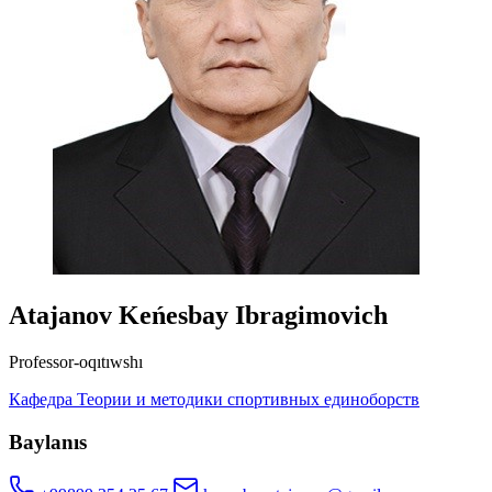
Atajanov Keńesbay Ibragimovich
Professor-oqıtıwshı
Кафедра Теории и методики спортивных единоборств
Baylanıs