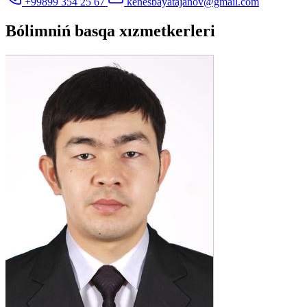
+99899 354 25 67
kenesbayatajanov@gmail.com
Bólimniń basqa xızmetkerleri