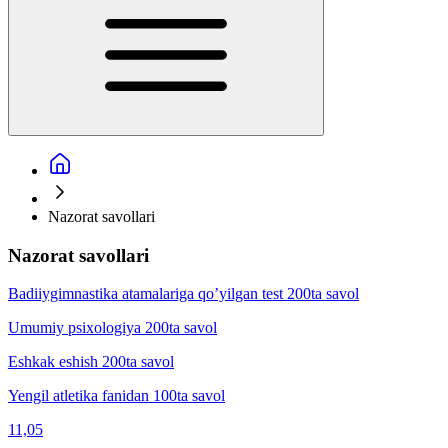
Nazorat savollari
Nazorat savollari
Badiiygimnаstikа аtаmаlаrigа qo’yilgаn test 200ta savol
Umumiy psixologiya 200ta savol
Eshkak eshish 200ta savol
Yengil atletika fanidan 100ta savol
11,05