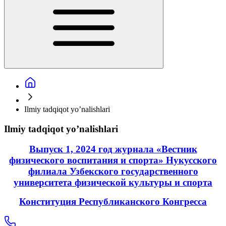
Ilmiy tadqiqot yo’nalishlari
Ilmiy tadqiqot yo’nalishlari
Выпуск 1, 2024 год журнала «Вестник
физического воспитания и спорта» Нукусского
филиала Узбекского государственного
университета физической культуры и спорта
Конституция Республиканского Конгресса