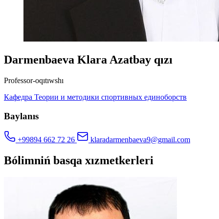
Darmenbaeva Klara Azatbay qızı
Professor-oqıtıwshı
Кафедра Теории и методики спортивных единоборств
Baylanıs
+99894 662 72 26
klaradarmenbaeva9@gmail.com
Bólimniń basqa xızmetkerleri