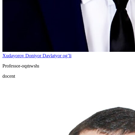
Xudayorov Doniyor Davlatyor og’li
Professor-oqıtıwshı
docent