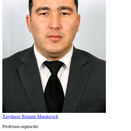
Xaydarov Rustam Maratovich
Professor-oqıtıwshı