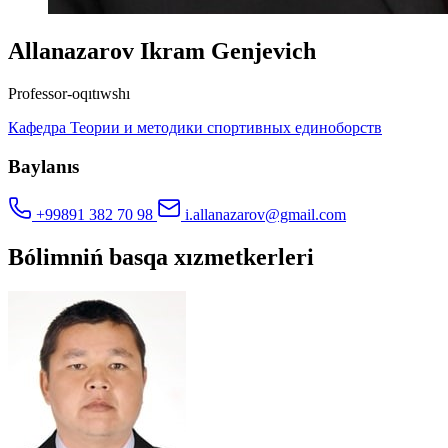
Allanazarov Ikram Genjevich
Professor-oqıtıwshı
Кафедра Теории и методики спортивных единоборств
Baylanıs
+99891 382 70 98
i.allanazarov@gmail.com
Bólimniń basqa xızmetkerleri