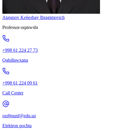
Atajanov Keńesbay Ibragimovich
Professor-oqıtıwshı
+998 61 224 27 73
Qabıllawxana
+998 61 224 09 61
Call Center
ozdjtsunf@edu.uz
Elektron pochta