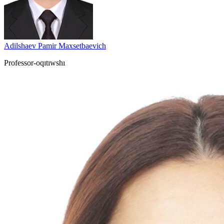
Adilshaev Pamir Maxsetbaevich
Professor-oqıtıwshı