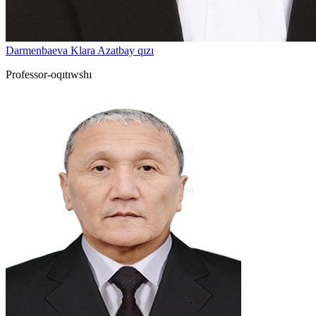
Darmenbaeva Klara Azatbay qızı
Professor-oqıtıwshı