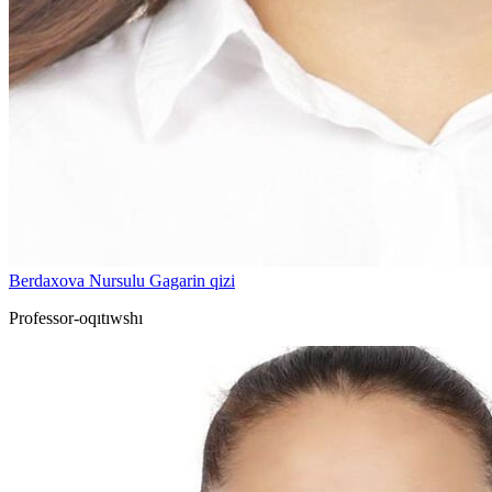
Berdaxova Nursulu Gagarin qizi
Professor-oqıtıwshı