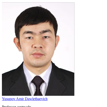
Yusupov Amir Dawletbaevich
Professor-oqıtıwshı