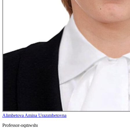
Alimbetova Amina Urazımbetovna
Professor-oqıtıwshı