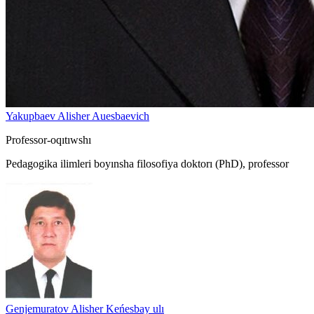
Yakupbaev Alisher Auesbaevich
Professor-oqıtıwshı
Pedagogika ilimleri boyınsha filosofiya doktorı (PhD), professor
Genjemuratov Alisher Keńesbay ulı