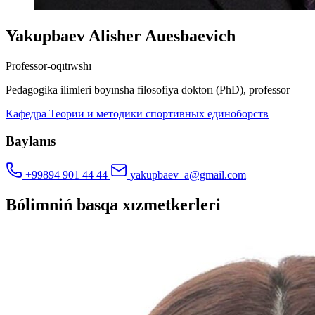
Yakupbaev Alisher Auesbaevich
Professor-oqıtıwshı
Pedagogika ilimleri boyınsha filosofiya doktorı (PhD), professor
Кафедра Теории и методики спортивных единоборств
Baylanıs
+99894 901 44 44
yakupbaev_a@gmail.com
Bólimniń basqa xızmetkerleri