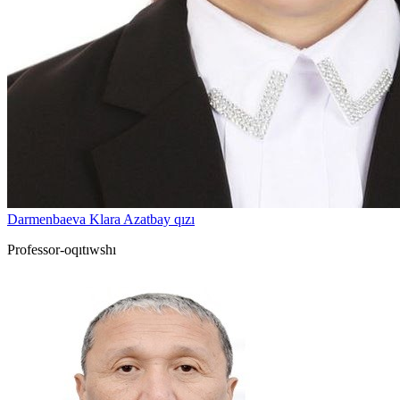
Darmenbaeva Klara Azatbay qızı
Professor-oqıtıwshı