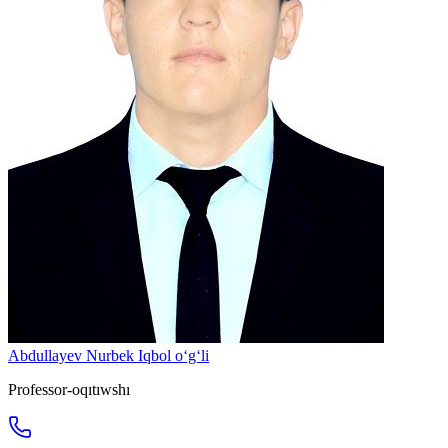
Abdullayev Nurbek Iqbol o‘g‘li
Professor-oqıtıwshı