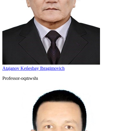
Atajanov Keńesbay Ibragimovich
Professor-oqıtıwshı