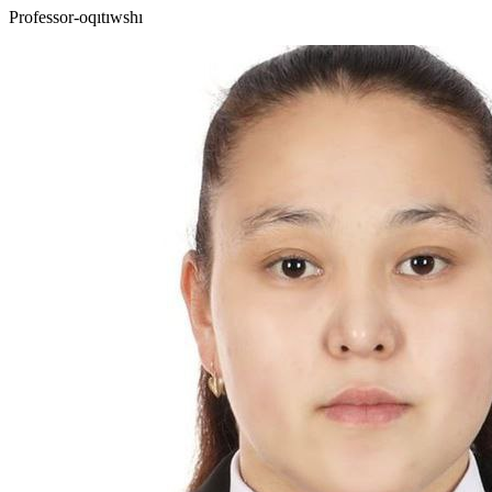
Professor-oqıtıwshı