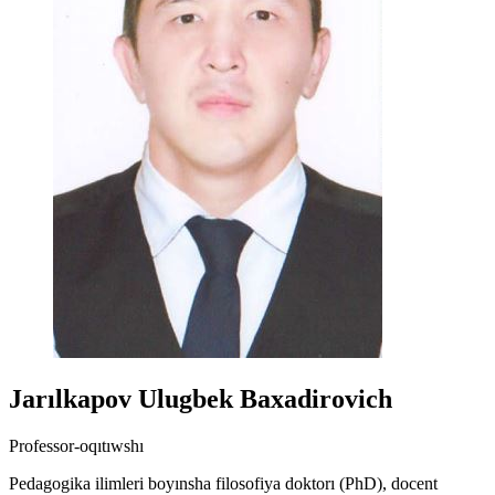
Jarılkapov Ulugbek Baxadirovich
Professor-oqıtıwshı
Pedagogika ilimleri boyınsha filosofiya doktorı (PhD), docent