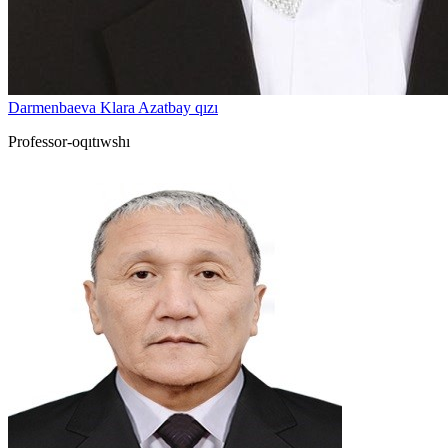
Darmenbaeva Klara Azatbay qızı
Professor-oqıtıwshı