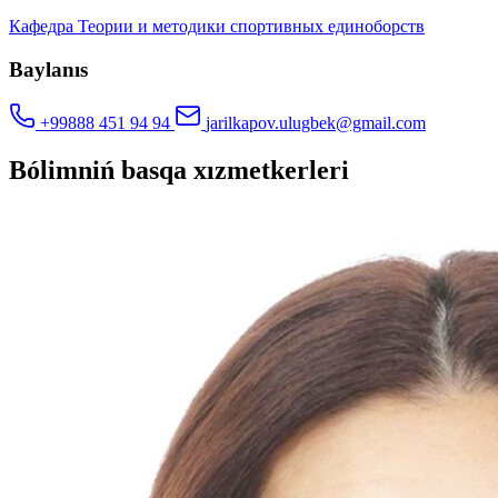
Кафедра Теории и методики спортивных единоборств
Baylanıs
+99888 451 94 94
jarilkapov.ulugbek@gmail.com
Bólimniń basqa xızmetkerleri