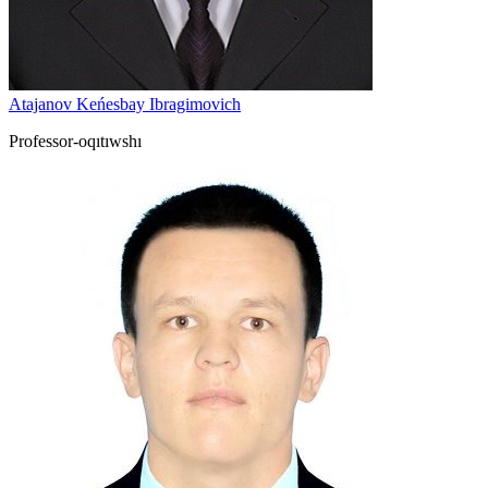
Atajanov Keńesbay Ibragimovich
Professor-oqıtıwshı