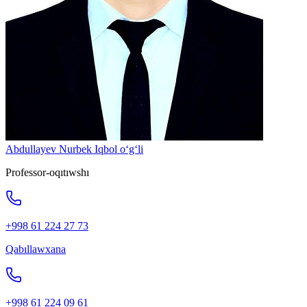
Abdullayev Nurbek Iqbol o‘g‘li
Professor-oqıtıwshı
+998 61 224 27 73
Qabıllawxana
+998 61 224 09 61