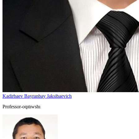
Kadirbaev Bayranbay Jaksibaevich
Professor-oqıtıwshı