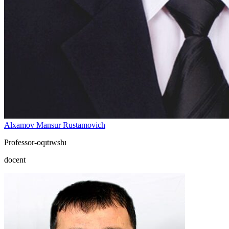
Alxamov Mansur Rustamovich
Professor-oqıtıwshı
docent