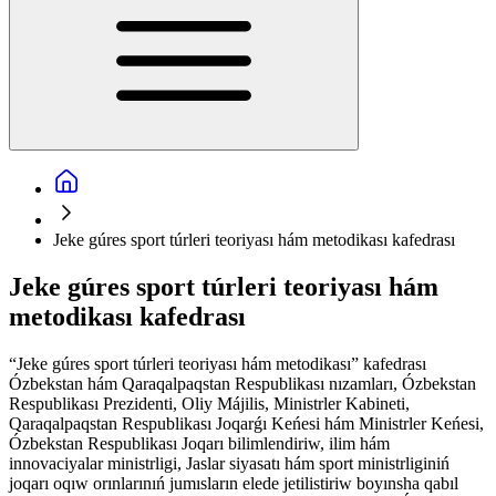
Jeke gúres sport túrleri teoriyası hám metodikası kafedrası
Jeke gúres sport túrleri teoriyası hám
metodikası kafedrası
“Jeke gúres sport túrleri teoriyası hám metodikası” kafedrası
Ózbekstan hám Qaraqalpaqstan Respublikası nızamları, Ózbekstan
Respublikası Prezidenti, Oliy Májilis, Ministrler Kabineti,
Qaraqalpaqstan Respublikası Joqarǵı Keńesi hám Ministrler Keńesi,
Ózbekstan Respublikası Joqarı bilimlendiriw, ilim hám
innovaciyalar ministrligi, Jaslar siyasatı hám sport ministrliginiń
joqarı oqıw orınlarınıń jumısların elede jetilistiriw boyınsha qabıl