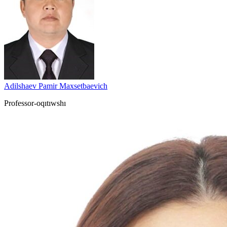
Adilshaev Pamir Maxsetbaevich
Professor-oqıtıwshı