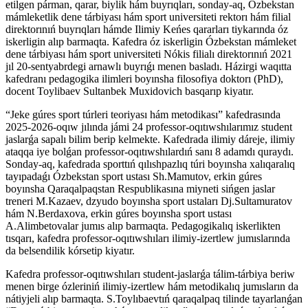
etilgen párman, qarar, biylik hám buyrıqları, sonday-aq, Ózbekstan
mámleketlik dene tárbiyası hám sport universiteti rektorı hám filial
direktorınıń buyrıqları hámde Ilimiy Keńes qararları tiykarında óz
iskerligin alıp barmaqta. Kafedra óz iskerligin Ózbekstan mámleket
dene tárbiyası hám sport universiteti Nókis filialı direktorınıń 2021
jıl 20-sentyabrdegi arnawlı buyrıǵı menen basladı. Házirgi waqıtta
kafedranı pedagogika ilimleri boyınsha filosofiya doktorı (PhD),
docent Toylibaev Sultanbek Muxidovich basqarıp kiyatır.
“Jeke gúres sport túrleri teoriyası hám metodikası” kafedrasında
2025-2026-oqıw jılında jámi 24 professor-oqıtıwshılarımız student
jaslarǵa sapalı bilim berip kelmekte. Kafedrada ilimiy dáreje, ilimiy
ataqqa iye bolǵan professor-oqıtıwshılardıń sanı 8 adamdı quraydı.
Sonday-aq, kafedrada sporttıń qılıshpazlıq túri boyınsha xalıqaralıq
tayıpadaǵı Ózbekstan sport ustası Sh.Mamutov, erkin gúres
boyınsha Qaraqalpaqstan Respublikasına miyneti sińgen jaslar
treneri M.Kazaev, dzyudo boyınsha sport ustaları Dj.Sultamuratov
hám N.Berdaxova, erkin gúres boyınsha sport ustası
A.Alimbetovalar jumıs alıp barmaqta. Pedagogikalıq iskerlikten
tısqarı, kafedra professor-oqıtıwshıları ilimiy-izertlew jumıslarında
da belsendilik kórsetip kiyatır.
Kafedra professor-oqıtıwshıları student-jaslarǵa tálim-tárbiya beriw
menen birge ózleriniń ilimiy-izertlew hám metodikalıq jumısların da
nátiyjeli alıp barmaqta. S.Toylıbaevtıń qaraqalpaq tilinde tayarlanǵan