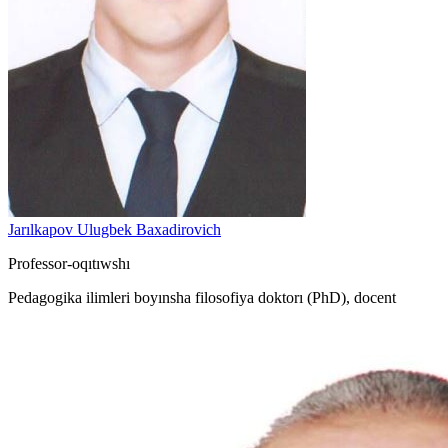
Jarılkapov Ulugbek Baxadirovich
Professor-oqıtıwshı
Pedagogika ilimleri boyınsha filosofiya doktorı (PhD), docent