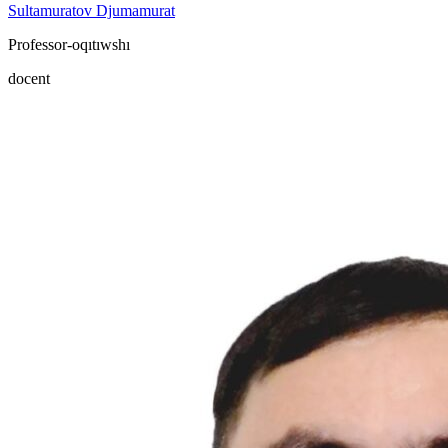
Sultamuratov Djumamurat
Professor-oqıtıwshı
docent