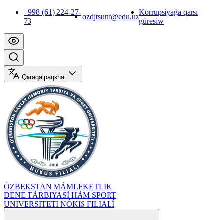
+998 (61) 224-27-
Korrupsiyaǵa qarsı
ozdjtsunf@edu.uz
73
gúresiw
Qaraqalpaqsha
ÓZBEKSTAN MÁMLEKETLIK
DENE TÁRBIYASÍ HÁM SPORT
UNIVERSITETI NÓKIS FILIALÍ