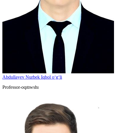
Abdullayev Nurbek Iqbol o‘g‘li
Professor-oqıtıwshı