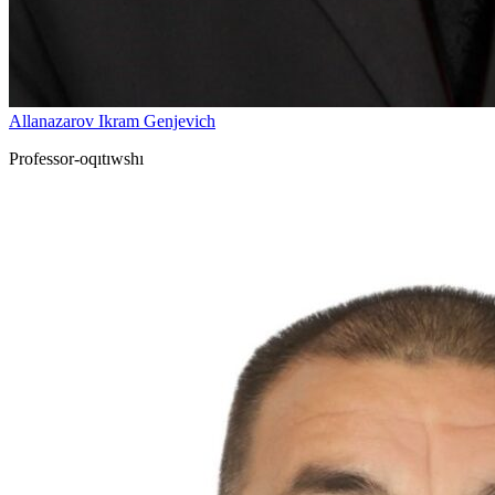
Allanazarov Ikram Genjevich
Professor-oqıtıwshı