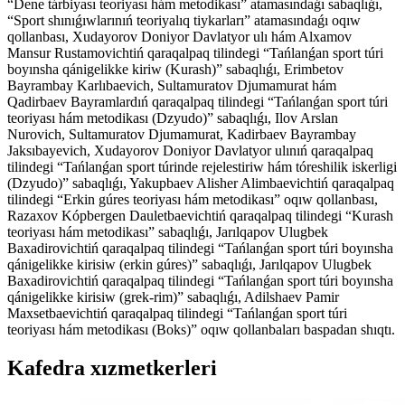
“Dene tárbiyası teoriyası hám metodikası” atamasındaǵı sabaqlıǵı,
“Sport shınıǵıwlarınıń teoriyalıq tiykarları” atamasındaǵı oqıw
qollanbası, Xudayorov Doniyor Davlatyor ulı hám Alxamov
Mansur Rustamovichtiń qaraqalpaq tilindegi “Tańlanǵan sport túri
boyınsha qánigelikke kiriw (Kurash)” sabaqlıǵı, Erimbetov
Bayrambay Karlıbaevich, Sultamuratov Djumamurat hám
Qadirbaev Bayramlardıń qaraqalpaq tilindegi “Tańlanǵan sport túri
teoriyası hám metodikası (Dzyudo)” sabaqlıǵı, Ilov Arslan
Nurovich, Sultamuratov Djumamurat, Kadirbaev Bayrambay
Jaksıbayevich, Xudayorov Doniyor Davlatyor ulınıń qaraqalpaq
tilindegi “Tańlanǵan sport túrinde rejelestiriw hám tóreshilik iskerligi
(Dzyudo)” sabaqlıǵı, Yakupbaev Alisher Alimbaevichtiń qaraqalpaq
tilindegi “Erkin gúres teoriyası hám metodikası” oqıw qollanbası,
Razaxov Kópbergen Dauletbaevichtiń qaraqalpaq tilindegi “Kurash
teoriyası hám metodikası” sabaqlıǵı, Jarılqapov Ulugbek
Baxadirovichtiń qaraqalpaq tilindegi “Tańlanǵan sport túri boyınsha
qánigelikke kirisiw (erkin gúres)” sabaqlıǵı, Jarılqapov Ulugbek
Baxadirovichtiń qaraqalpaq tilindegi “Tańlanǵan sport túri boyınsha
qánigelikke kirisiw (grek-rim)” sabaqlıǵı, Adilshaev Pamir
Maxsetbaevichtiń qaraqalpaq tilindegi “Tańlanǵan sport túri
teoriyası hám metodikası (Boks)” oqıw qollanbaları baspadan shıqtı.
Kafedra xızmеtkerleri