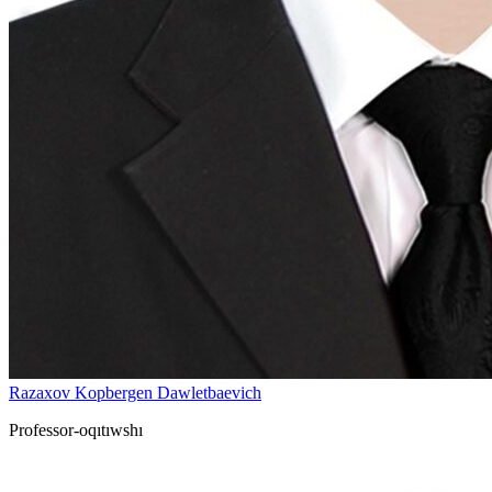
Razaxov Kopbergen Dawletbaevich
Professor-oqıtıwshı