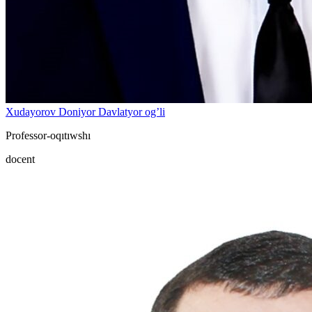
Xudayorov Doniyor Davlatyor og’li
Professor-oqıtıwshı
docent