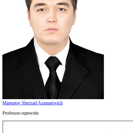
Mamutov Sherzad Azamatovich
Professor-oqıtıwshı