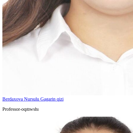
Berdaxova Nursulu Gagarin qizi
Professor-oqıtıwshı