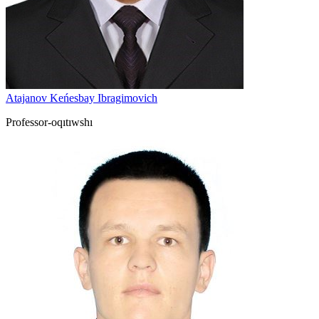
Atajanov Keńesbay Ibragimovich
Professor-oqıtıwshı