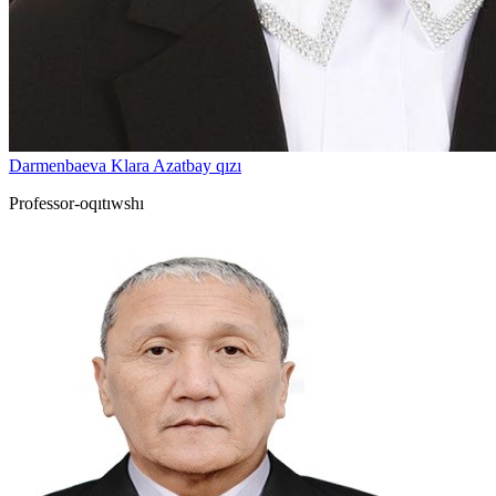
Darmenbaeva Klara Azatbay qızı
Professor-oqıtıwshı