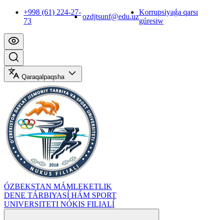
+998 (61) 224-27-
Korrupsiyaǵa qarsı
ozdjtsunf@edu.uz
73
gúresiw
Qaraqalpaqsha
ÓZBEKSTAN MÁMLEKETLIK
DENE TÁRBIYASÍ HÁM SPORT
UNIVERSITETI NÓKIS FILIALÍ