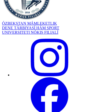
ÓZBEKSTAN MÁMLEKETLIK
DENE TÁRBIYASÍ HÁM SPORT
UNIVERSITETI NÓKIS FILIALÍ