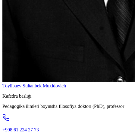
Toylibaev Sultanbek Muxidovich
Kafedra baslıǵı
Pedagogika ilimleri boyınsha filosofiya doktorı (PhD), professor
+998 61 224 27 73