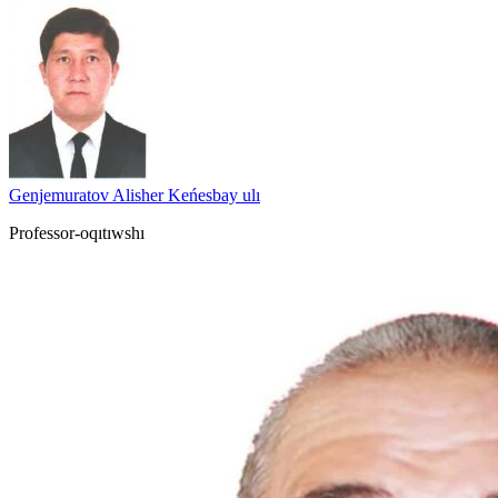
Genjemuratov Alisher Keńesbay ulı
Professor-oqıtıwshı