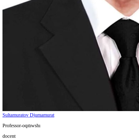
Sultamuratov Djumamurat
Professor-oqıtıwshı
docent