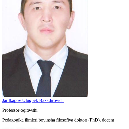
Jarılkapov Ulugbek Baxadirovich
Professor-oqıtıwshı
Pedagogika ilimleri boyınsha filosofiya doktorı (PhD), docent