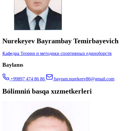
Nurekeyev Bayrambay Temirbayevich
Кафедра Теории и методики спортивных единоборств
Baylanıs
+99897 474 86 86
bayram.nurekeev86@gmail.com
Bólimniń basqa xızmetkerleri