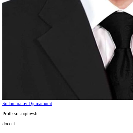
Sultamuratov Djumamurat
Professor-oqıtıwshı
docent