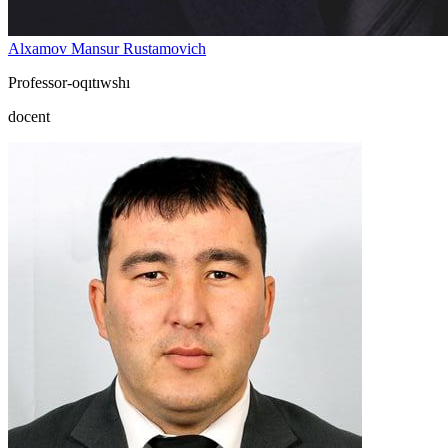
Alxamov Mansur Rustamovich
Professor-oqıtıwshı
docent