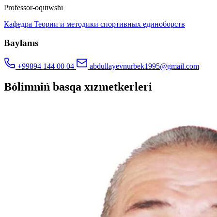
Professor-oqıtıwshı
Кафедра Теории и методики спортивных единоборств
Baylanıs
+99894 144 00 04
abdullayevnurbek1995@gmail.com
Bólimniń basqa xızmetkerleri