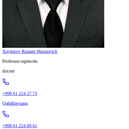
Xaydarov Rustam Maratovich
Professor-oqıtıwshı
docent
+998 61 224 27 73
Qabıllawxana
+998 61 224 09 61