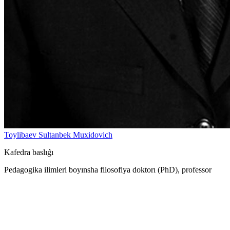
Toylibaev Sultanbek Muxidovich
Kafedra baslıǵı
Pedagogika ilimleri boyınsha filosofiya doktorı (PhD), professor