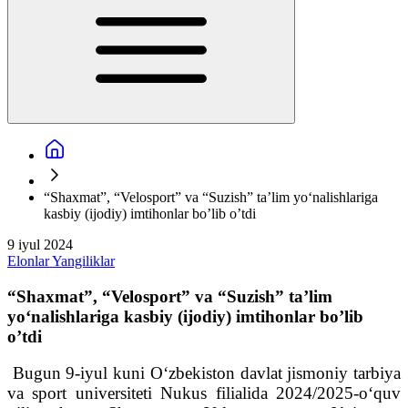
“Shaxmat”, “Velosport” va “Suzish” ta’lim yoʻnalishlariga
kasbiy (ijodiy) imtihonlar bo’lib o’tdi
9 iyul 2024
Elonlar
Yangiliklar
“Shaxmat”, “Velosport” va “Suzish” ta’lim
yoʻnalishlariga kasbiy (ijodiy) imtihonlar bo’lib
o’tdi
Bugun 9-iyul kuni Oʻzbekiston davlat jismoniy tarbiya
va sport universiteti Nukus filialida 2024/2025-o‘quv