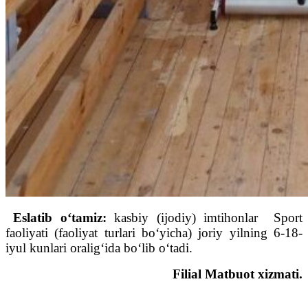
Eslatib o‘tamiz:
kasbiy (ijodiy) imtihonlar Sport
faoliyati (faoliyat turlari bo‘yicha) joriy yilning 6-18-
iyul kunlari oralig‘ida bo‘lib o‘tadi.
Filial Matbuot xizmati.