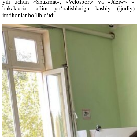
yili uchun «Shaxmat», «Velosport» va «Júziw» »
bakalavriat ta’lim yoʻnalishlariga kasbiy (ijodiy)
imtihonlar bo’lib o’tdi.