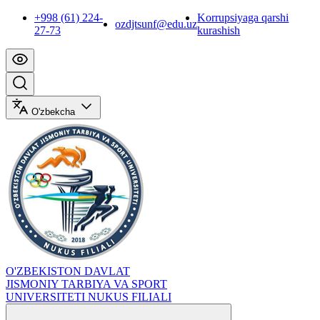
+998 (61) 224-
Korrupsiyaga qarshi
ozdjtsunf@edu.uz
27-73
kurashish
O'zbekcha
O'ZBEKISTON DAVLAT
JISMONIY TARBIYA VA SPORT
UNIVERSITETI NUKUS FILIALI