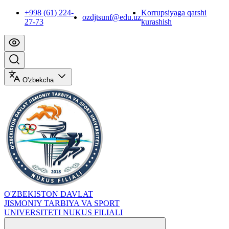
+998 (61) 224-
Korrupsiyaga qarshi
ozdjtsunf@edu.uz
27-73
kurashish
O'zbekcha
O'ZBEKISTON DAVLAT
JISMONIY TARBIYA VA SPORT
UNIVERSITETI NUKUS FILIALI