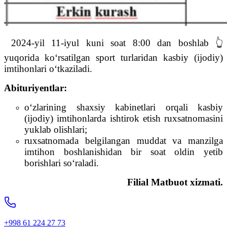
2024-yil 11-iyul kuni soat 8:00 dan boshlab 👆
yuqorida ko‘rsatilgan sport turlaridan kasbiy (ijodiy)
imtihonlari o‘tkaziladi.
Abituriyentlar:
o‘zlarining shaxsiy kabinetlari orqali kasbiy
(ijodiy) imtihonlarda ishtirok etish ruxsatnomasini
yuklab olishlari;
ruxsatnomada belgilangan muddat va manzilga
imtihon boshlanishidan bir soat oldin yetib
borishlari so‘raladi.
Filial Matbuot xizmati.
+998 61 224 27 73