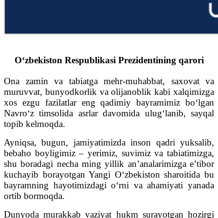
O‘zbekiston Respublikasi Prezidentining qarori
Ona zamin va tabiatga mehr-muhabbat, saxovat va
muruvvat, bunyodkorlik va olijanoblik kabi xalqimizga
xos ezgu fazilatlar eng qadimiy bayramimiz bo‘lgan
Navro‘z timsolida asrlar davomida ulug‘lanib, sayqal
topib kelmoqda.
Ayniqsa, bugun, jamiyatimizda inson qadri yuksalib,
bebaho boyligimiz – yerimiz, suvimiz va tabiatimizga,
shu boradagi necha ming yillik an’analarimizga e’tibor
kuchayib borayotgan Yangi O‘zbekiston sharoitida bu
bayramning hayotimizdagi o‘rni va ahamiyati yanada
ortib bormoqda.
Dunyoda murakkab vaziyat hukm surayotgan hozirgi