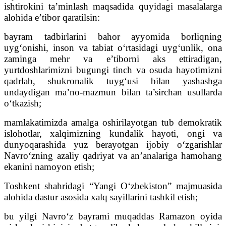
ishtirokini ta’minlash maqsadida quyidagi masalalarga
alohida e’tibor qaratilsin:
bayram tadbirlarini bahor ayyomida borliqning
uyg‘onishi, inson va tabiat o‘rtasidagi uyg‘unlik, ona
zaminga mehr va e’tiborni aks ettiradigan,
yurtdoshlarimizni bugungi tinch va osuda hayotimizni
qadrlab, shukronalik tuyg‘usi bilan yashashga
undaydigan ma’no-mazmun bilan ta’sirchan usullarda
o‘tkazish;
mamlakatimizda amalga oshirilayotgan tub demokratik
islohotlar, xalqimizning kundalik hayoti, ongi va
dunyoqarashida yuz berayotgan ijobiy o‘zgarishlar
Navro‘zning azaliy qadriyat va an’analariga hamohang
ekanini namoyon etish;
Toshkent shahridagi “Yangi O‘zbekiston” majmuasida
alohida dastur asosida xalq sayillarini tashkil etish;
bu yilgi Navro‘z bayrami muqaddas Ramazon oyida