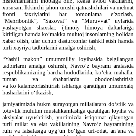
nishonlanishini inobatga olib, keksa avlod vakillarini,
xususan, Ikkinchi jahon urushi qatnashchilari va mehnat
fronti faxriylarini har tomonlama e’zozlash,
“Mehribonlik”, “Saxovat” va “Muruvvat” uylarida
yashayotgan shaxslar, ijtimoiy himoya daftarlariga
kiritilgan hamda ko‘makka muhtoj insonlarning holidan
xabar olish, ular uchun dasturxonlar tashkil etish hamda
turli xayriya tadbirlarini amalga oshirish;
“Yashil makon” umummilliy loyihasida belgilangan
tadbirlarni amalga oshirish, Navro‘z bayrami arafasida
respublikamizning barcha hududlarida, ko‘cha, mahalla,
tuman va shaharlarda obodonlashtirish
va ko‘kalamzorlashtirish ishlariga qaratilgan umumxalq
hasharlarini o‘tkazish;
jamiyatimizda hukm surayotgan millatlararo do‘stlik va
totuvlik muhitini mustahkamlashga qaratilgan loyiha va
aksiyalar uyushtirish, yurtimizda istiqomat qilayotgan
turli millat va elat vakillarining Navro‘z bayramining
ruhi va falsafasiga uyg‘un bo‘lgan urf-odat, an’ana va