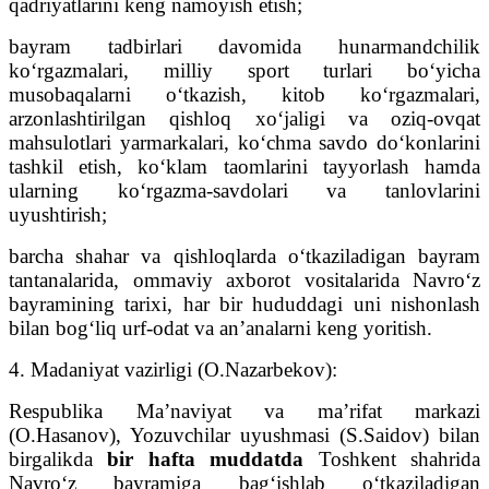
qadriyatlarini keng namoyish etish;
bayram tadbirlari davomida hunarmandchilik
ko‘rgazmalari, milliy sport turlari bo‘yicha
musobaqalarni o‘tkazish, kitob ko‘rgazmalari,
arzonlashtirilgan qishloq xo‘jaligi va oziq-ovqat
mahsulotlari yarmarkalari, ko‘chma savdo do‘konlarini
tashkil etish, ko‘klam taomlarini tayyorlash hamda
ularning ko‘rgazma-savdolari va tanlovlarini
uyushtirish;
barcha shahar va qishloqlarda o‘tkaziladigan bayram
tantanalarida, ommaviy axborot vositalarida Navro‘z
bayramining tarixi, har bir hududdagi uni nishonlash
bilan bog‘liq urf-odat va an’analarni keng yoritish.
4. Madaniyat vazirligi (O.Nazarbekov):
Respublika Ma’naviyat va ma’rifat markazi
(O.Hasanov), Yozuvchilar uyushmasi (S.Saidov) bilan
birgalikda
bir hafta muddatda
Toshkent shahrida
Navro‘z bayramiga bag‘ishlab o‘tkaziladigan