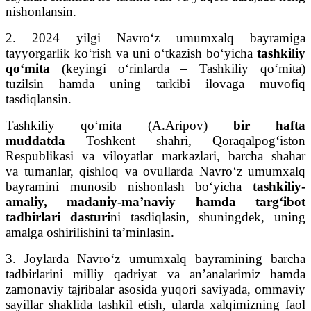
nishonlansin.
2. 2024 yilgi Navro‘z umumxalq bayramiga
tayyorgarlik ko‘rish va uni o‘tkazish bo‘yicha
tashkiliy
qo‘mita
(keyingi o‘rinlarda – Tashkiliy qo‘mita)
tuzilsin hamda uning tarkibi ilovaga muvofiq
tasdiqlansin.
Tashkiliy qo‘mita (A.Aripov)
bir hafta
muddatda
Toshkent shahri, Qoraqalpog‘iston
Respublikasi va viloyatlar markazlari, barcha shahar
va tumanlar, qishloq va ovullarda Navro‘z umumxalq
bayramini munosib nishonlash bo‘yicha
tashkiliy-
amaliy, madaniy-ma’naviy hamda targ‘ibot
tadbirlari dasturi
ni tasdiqlasin, shuningdek, uning
amalga oshirilishini ta’minlasin.
3. Joylarda Navro‘z umumxalq bayramining barcha
tadbirlarini milliy qadriyat va an’analarimiz hamda
zamonaviy tajribalar asosida yuqori saviyada, ommaviy
sayillar shaklida tashkil etish, ularda xalqimizning faol