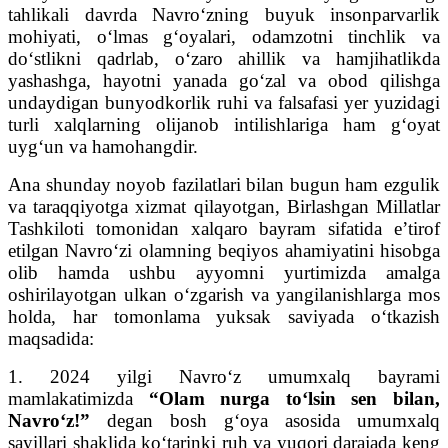
tahlikali davrda Navro‘zning buyuk insonparvarlik
mohiyati, o‘lmas g‘oyalari, odamzotni tinchlik va
do‘stlikni qadrlab, o‘zaro ahillik va hamjihatlikda
yashashga, hayotni yanada go‘zal va obod qilishga
undaydigan bunyodkorlik ruhi va falsafasi yer yuzidagi
turli xalqlarning olijanob intilishlariga ham g‘oyat
uyg‘un va hamohangdir.
Ana shunday noyob fazilatlari bilan bugun ham ezgulik
va taraqqiyotga xizmat qilayotgan, Birlashgan Millatlar
Tashkiloti tomonidan xalqaro bayram sifatida e’tirof
etilgan Navro‘zi olamning beqiyos ahamiyatini hisobga
olib hamda ushbu ayyomni yurtimizda amalga
oshirilayotgan ulkan o‘zgarish va yangilanishlarga mos
holda, har tomonlama yuksak saviyada o‘tkazish
maqsadida:
1. 2024 yilgi Navro‘z umumxalq bayrami
mamlakatimizda
“Olam nurga to‘lsin sen bilan,
Navro‘z!”
degan bosh g‘oya asosida umumxalq
sayillari shaklida ko‘tarinki ruh va yuqori darajada keng