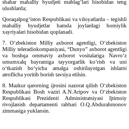
shahar mahalliy byudjeti mablag‘lari hisobidan teng
ulushlarda;
Qoraqalpog‘iston Respublikasi va viloyatlarda – tegishli
mahalliy byudjetlar hamda joylardagi homiylik
xayriyalari hisobidan qoplanadi.
7. O‘zbekiston Milliy axborot agentligi, O‘zbekiston
Milliy teleradiokompaniyasi, “Dunyo” axborot agentligi
va boshqa ommaviy axborot vositalariga Navro‘z
umumxalq bayramiga tayyorgarlik ko‘rish va uni
o‘tkazish bo‘yicha amalga oshirilayotgan ishlarni
atroflicha yoritib borish tavsiya etilsin.
8. Mazkur qarorning ijrosini nazorat qilish O‘zbekiston
Respublikasi Bosh vaziri A.N.Aripov va O‘zbekiston
Respublikasi Prezidenti Administratsiyasi Ijtimoiy
rivojlanish departamenti rahbari O.Q.Abdurahmonov
zimmasiga yuklansin.