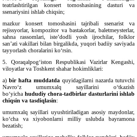
teatrlashtirilgan konsert tomoshasining dasturi va
ssenariysini ishlab chiqsin;
mazkur konsert tomoshasini tajribali ssenarist va
rejissyorlar, kompozitor va bastakorlar, baletmeysterlar,
sahna rassomlari, iste’dodli yosh ijrochilar, folklor
san’ati vakillari bilan birgalikda, yuqori badiiy saviyada
tayyorlash choralarini ko‘rsin.
5. Qoraqalpog‘iston Respublikasi Vazirlar Kengashi,
viloyatlar va Toshkent shahar hokimliklari:
a)
bir hafta muddatda
quyidagilarni nazarda tutuvchi
Navro‘z umumxalq sayillarini o‘tkazish
bo‘yicha
hududiy chora-tadbirlar dasturlarini ishlab
chiqsin va tasdiqlasin
:
umumxalq sayillari uyushtiriladigan asosiy maydonlar,
ko‘cha va xiyobonlarni milliy uslubda bayramona
bezatish;