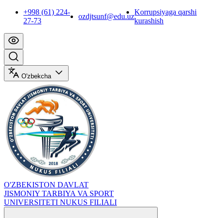
+998 (61) 224-
Korrupsiyaga qarshi
ozdjtsunf@edu.uz
27-73
kurashish
O'zbekcha
O'ZBEKISTON DAVLAT
JISMONIY TARBIYA VA SPORT
UNIVERSITETI NUKUS FILIALI