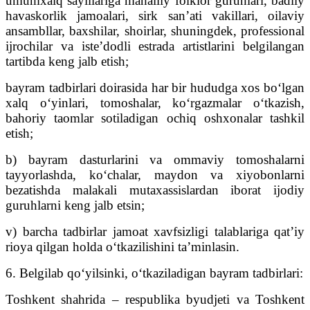
umumxalq sayillariga mahalliy folklor guruhlari, badiiy
havaskorlik jamoalari, sirk san’ati vakillari, oilaviy
ansambllar, baxshilar, shoirlar, shuningdek, professional
ijrochilar va iste’dodli estrada artistlarini belgilangan
tartibda keng jalb etish;
bayram tadbirlari doirasida har bir hududga xos bo‘lgan
xalq o‘yinlari, tomoshalar, ko‘rgazmalar o‘tkazish,
bahoriy taomlar sotiladigan ochiq oshxonalar tashkil
etish;
b) bayram dasturlarini va ommaviy tomoshalarni
tayyorlashda, ko‘chalar, maydon va xiyobonlarni
bezatishda malakali mutaxassislardan iborat ijodiy
guruhlarni keng jalb etsin;
v) barcha tadbirlar jamoat xavfsizligi talablariga qat’iy
rioya qilgan holda o‘tkazilishini ta’minlasin.
6. Belgilab qo‘yilsinki, o‘tkaziladigan bayram tadbirlari:
Toshkent shahrida – respublika byudjeti va Toshkent