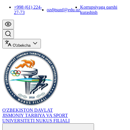
+998 (61) 224-
Korrupsiyaga qarshi
ozdjtsunf@edu.uz
27-73
kurashish
O'zbekcha
O'ZBEKISTON DAVLAT
JISMONIY TARBIYA VA SPORT
UNIVERSITETI NUKUS FILIALI