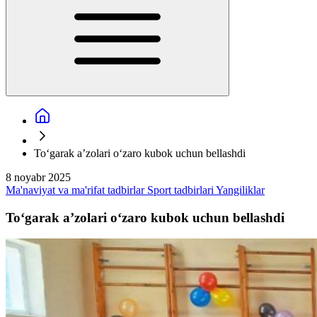
To‘garak a’zolari o‘zaro kubok uchun bellashdi
8 noyabr 2025
Ma'naviyat va ma'rifat tadbirlar
Sport tadbirlari
Yangiliklar
To‘garak a’zolari o‘zaro kubok uchun bellashdi