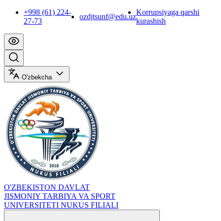
+998 (61) 224-
Korrupsiyaga qarshi
ozdjtsunf@edu.uz
27-73
kurashish
O'zbekcha
O'ZBEKISTON DAVLAT
JISMONIY TARBIYA VA SPORT
UNIVERSITETI NUKUS FILIALI