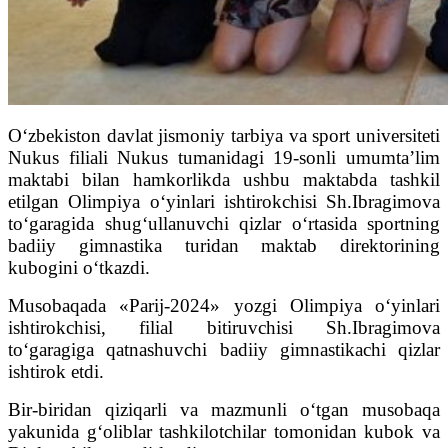
O‘zbekiston davlat jismoniy tarbiya va sport universiteti
Nukus filiali Nukus tumanidagi 19-sonli umumta’lim
maktabi bilan hamkorlikda ushbu maktabda tashkil
etilgan Olimpiya o‘yinlari ishtirokchisi Sh.Ibragimova
to‘garagida shug‘ullanuvchi qizlar o‘rtasida sportning
badiiy gimnastika turidan maktab direktorining
kubogini o‘tkazdi.
Musobaqada «Parij-2024» yozgi Olimpiya o‘yinlari
ishtirokchisi, filial bitiruvchisi Sh.Ibragimova
to‘garagiga qatnashuvchi badiiy gimnastikachi qizlar
ishtirok etdi.
Bir-biridan qiziqarli va mazmunli o‘tgan musobaqa
yakunida g‘oliblar tashkilotchilar tomonidan kubok va