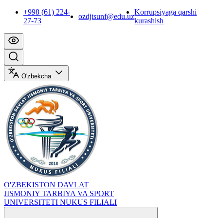
+998 (61) 224-
Korrupsiyaga qarshi
ozdjtsunf@edu.uz
27-73
kurashish
O'zbekcha
O'ZBEKISTON DAVLAT
JISMONIY TARBIYA VA SPORT
UNIVERSITETI NUKUS FILIALI