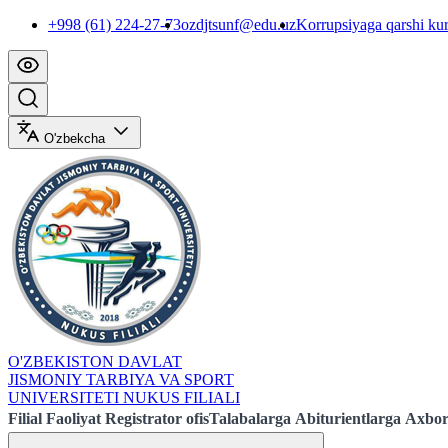
+998 (61) 224-27-73
ozdjtsunf@edu.uz
Korrupsiyaga qarshi ku
O'zbekcha
O'ZBEKISTON DAVLAT
JISMONIY TARBIYA VA SPORT
UNIVERSITETI NUKUS FILIALI
Filial
Faoliyat
Registrator ofis
Talabalarga
Abiturientlarga
Axbor