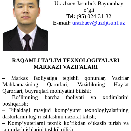
Urazbaev Jasurbek Bayrambay
o’gli
Tel:
(95) 024-31-32
E-mail:
urazbaev@uzdjtsunf.uz
RAQAMLI TA’LIM TEXNOLOGIYALARI
MARKAZI VAZIFALARI
– Markaz faoliyatiga tegishli qonunlar, Vazirlar
Mahkamasining Qarorlari, Vazirlikning Hay’at
Qarorlari, buyruqlari mohiyatini bilishi;
– Bo’limning barcha faoliyati va xodimlarini
boshqarish;
– Filialdagi mavjud komp’yuter texnologiyalarining
dasturlarini tug’ri ishlashini nazorat kilish;
– Komp’yuterlarni texnik ko’rikdan o’tkazib turish va
ta’mirlash ishlarini tashkil qilish