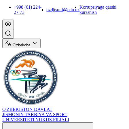
+998 (61) 224-
Korrupsiyaga qarshi
ozdjtsunf@edu.uz
27-73
kurashish
O'zbekcha
O'ZBEKISTON DAVLAT
JISMONIY TARBIYA VA SPORT
UNIVERSITETI NUKUS FILIALI