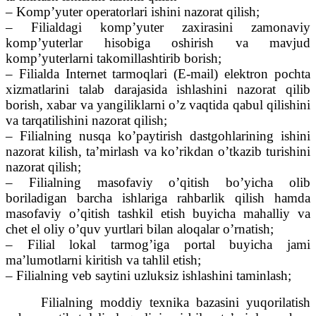
– Komp’yuter operatorlari ishini nazorat qilish;
– Filialdagi komp’yuter zaxirasini zamonaviy
komp’yuterlar hisobiga oshirish va mavjud
komp’yuterlarni takomillashtirib borish;
– Filialda Internet tarmoqlari (E-mail) elektron pochta
xizmatlarini talab darajasida ishlashini nazorat qilib
borish, xabar va yangiliklarni o’z vaqtida qabul qilishini
va tarqatilishini nazorat qilish;
– Filialning nusqa ko’paytirish dastgohlarining ishini
nazorat kilish, ta’mirlash va ko’rikdan o’tkazib turishini
nazorat qilish;
– Filialning masofaviy o’qitish bo’yicha olib
boriladigan barcha ishlariga rahbarlik qilish hamda
masofaviy o’qitish tashkil etish buyicha mahalliy va
chet el oliy o’quv yurtlari bilan aloqalar o’rnatish;
– Filial lokal tarmog’iga portal buyicha jami
ma’lumotlarni kiritish va tahlil etish;
– Filialning veb saytini uzluksiz ishlashini taminlash;
Filialning moddiy texnika bazasini yuqorilatish