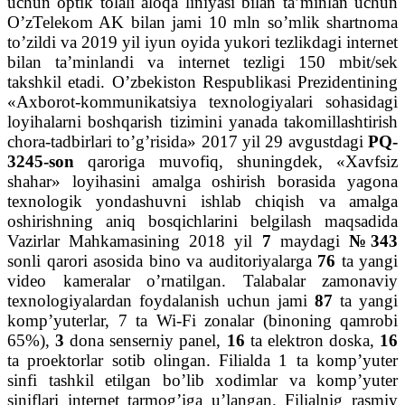
uchun optik tolali aloqa liniyasi bilan ta’minlan uchun
O’zTelekom AK bilan jami 10 mln so’mlik shartnoma
to’zildi va 2019 yil iyun oyida yukori tezlikdagi internet
bilan ta’minlandi va internet tezligi 150 mbit/sek
takshkil etadi.
O’zbekiston Respublikasi Prezidentining
«Axborot-kommunikatsiya texnologiyalari sohasidagi
loyihalarni boshqarish tizimini yanada takomillashtirish
chora-tadbirlari to’g’risida» 2017 yil 29 avgustdagi
PQ-
3245-son
qaroriga muvofiq, shuningdek, «Xavfsiz
shahar» loyihasini amalga oshirish borasida yagona
texnologik yondashuvni ishlab chiqish va amalga
oshirishning aniq bosqichlarini belgilash maqsadida
Vazirlar Mahkamasining 2018 yil
7
maydagi
№343
sonli qarori asosida bino va auditoriyalarga
76
ta yangi
video kameralar o’rnatilgan.
Talabalar zamonaviy
texnologiyalardan foydalanish uchun jami
87
ta yangi
komp’yuterlar, 7 ta Wi-Fi zonalar (binoning qamrobi
65%),
3
dona senserniy panel,
16
ta elektron doska,
16
ta proektorlar sotib olingan. Filialda 1 ta komp’yuter
sinfi tashkil etilgan bo’lib xodimlar va komp’yuter
siniflari internet tarmog’iga u’langan.
Filialnig rasmiy