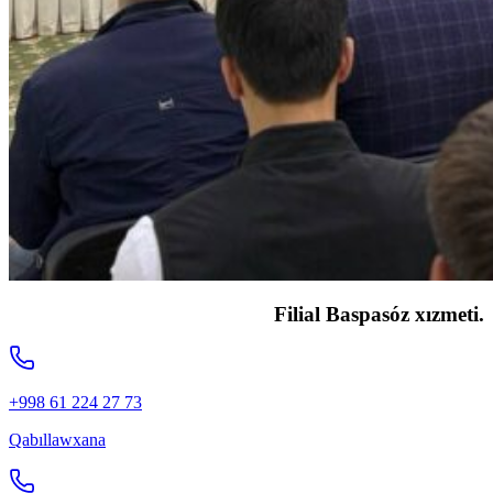
Filial Baspasóz xızmeti.
+998 61 224 27 73
Qabıllawxana