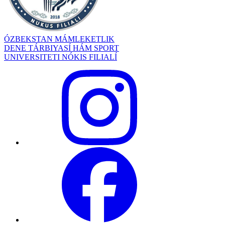
ÓZBEKSTAN MÁMLEKETLIK
DENE TÁRBIYASÍ HÁM SPORT
UNIVERSITETI NÓKIS FILIALÍ