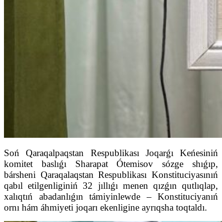
Soń Qaraqalpaqstan Respublikası Joqarǵı Keńesiniń
komitet baslıǵı Sharapat Ótemisov sózge shıǵıp,
bársheni Qaraqalaqstan Respublikası Konstituciyasınıń
qabıl etilgenliginiń 32 jıllıǵı menen qızǵın qutlıqlap,
xalıqtıń abadanlıǵın támiyinlewde – Konstituciyanıń
ornı hám áhmiyeti joqarı ekenligine ayrıqsha toqtaldı.