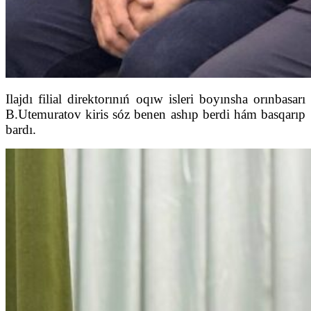
Ilajdı filial direktorınıń oqıw isleri boyınsha orınbasarı
B.Utemuratov kiris sóz benen ashıp berdi hám basqarıp
bardı.