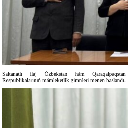
Saltanatlı ilaj Ózbekstan hám Qaraqalpaqstan
Respublikalarınıń mámleketlik gimnleri menen baslandı.