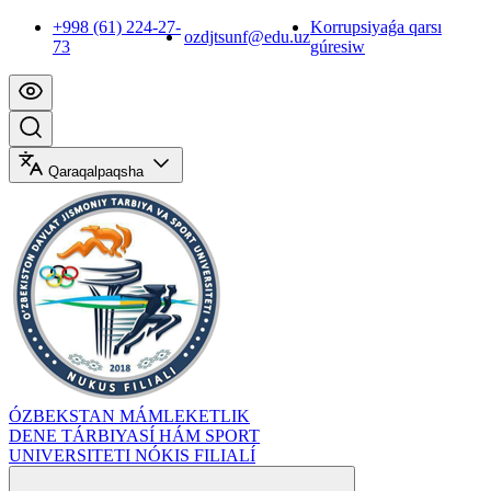
+998 (61) 224-27-
Korrupsiyaǵa qarsı
ozdjtsunf@edu.uz
73
gúresiw
Qaraqalpaqsha
ÓZBEKSTAN MÁMLEKETLIK
DENE TÁRBIYASÍ HÁM SPORT
UNIVERSITETI NÓKIS FILIALÍ