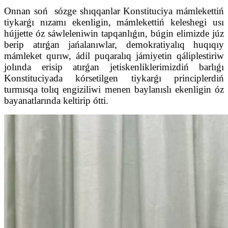
Onnan soń sózge shıqqanlar Konstituciya mámlekettiń
tiykarǵı nızamı ekenligin, mámlekettiń keleshegi usı
hújjette óz sáwleleniwin tapqanlıǵın, búgin elimizde júz
berip atırǵan jańalanıwlar, demokratiyalıq huqıqıy
mámleket qurıw, ádil puqaralıq jámiyetin qáliplestiriw
jolında erisip atırǵan jetiskenliklerimizdiń barlıǵı
Konstituciyada kórsetilgen tiykarǵı principlerdiń
turmısqa tolıq engiziliwi menen baylanıslı ekenligin óz
bayanatlarında keltirip ótti.