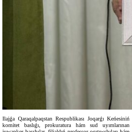
Ilajǵa Qaraqalpaqstan Respublikası Joqarǵı Keńesiniń
komitet baslıǵı, prokuratura hám sud uyımlarınan
juwapker basshılar, filialdıń professor-oqıtıwshıları hám