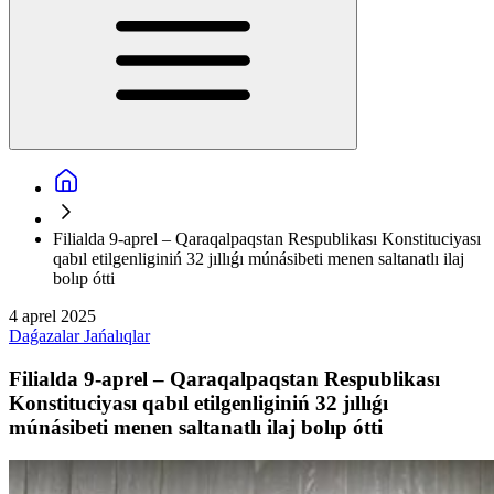
Filialda 9-aprel – Qaraqalpaqstan Respublikası Konstituciyası
qabıl etilgenliginiń 32 jıllıǵı múnásibeti menen saltanatlı ilaj
bolıp ótti
4 aprel 2025
Daǵazalar
Jańalıqlar
Filialda 9-aprel – Qaraqalpaqstan Respublikası
Konstituciyası qabıl etilgenliginiń 32 jıllıǵı
múnásibeti menen saltanatlı ilaj bolıp ótti