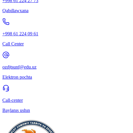
+998 61 224 27 73
Qabıllawxana
+998 61 224 09 61
Call Center
ozdjtsunf@edu.uz
Elektron pochta
Call-center
Baylanıs ushın