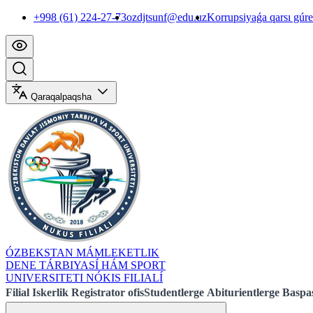
+998 (61) 224-27-73
ozdjtsunf@edu.uz
Korrupsiyaǵa qarsı gúr
Qaraqalpaqsha
ÓZBEKSTAN MÁMLEKETLIK
DENE TÁRBIYASÍ HÁM SPORT
UNIVERSITETI NÓKIS FILIALÍ
Filial
Iskerlik
Registrator ofis
Studentlerge
Abiturientlerge
Baspas