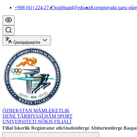
+998 (61) 224-27-73
ozdjtsunf@edu.uz
Korrupsiyaǵa qarsı gúr
Qaraqalpaqsha
ÓZBEKSTAN MÁMLEKETLIK
DENE TÁRBIYASÍ HÁM SPORT
UNIVERSITETI NÓKIS FILIALÍ
Filial
Iskerlik
Registrator ofis
Studentlerge
Abiturientlerge
Baspas