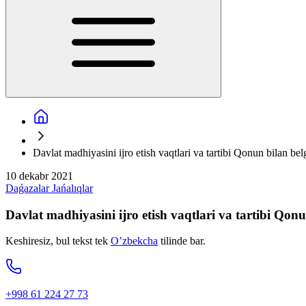
Davlat madhiyasini ijro etish vaqtlari va tartibi Qonun bilan bel
10 dekabr 2021
Daǵazalar
Jańalıqlar
Davlat madhiyasini ijro etish vaqtlari va tartibi Qonu
Keshiresiz, bul tekst tek
O’zbekcha
tilinde bar.
+998 61 224 27 73