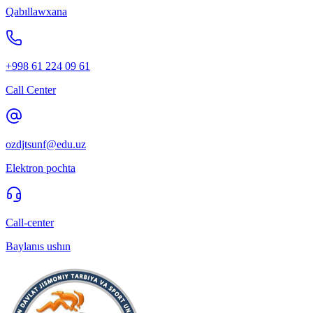
Qabıllawxana
+998 61 224 09 61
Call Center
ozdjtsunf@edu.uz
Elektron pochta
Call-center
Baylanıs ushın