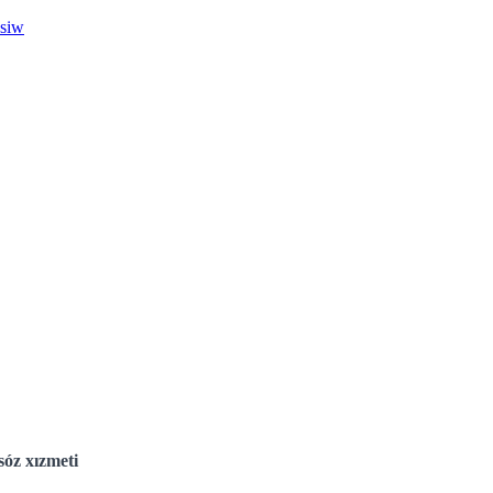
esiw
óz xızmeti