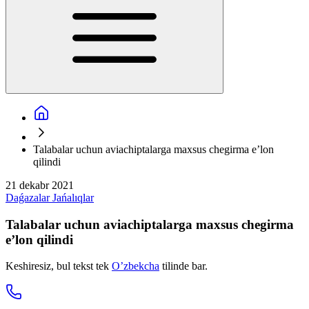
Talabalar uchun aviachiptalarga maxsus chegirma e’lon
qilindi
21 dekabr 2021
Daǵazalar
Jańalıqlar
Talabalar uchun aviachiptalarga maxsus chegirma
e’lon qilindi
Keshiresiz, bul tekst tek
O’zbekcha
tilinde bar.