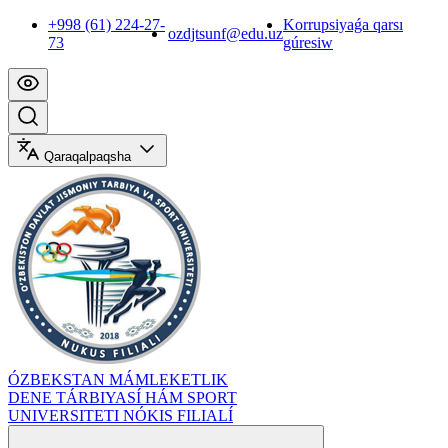
+998 (61) 224-27-
Korrupsiyaǵa qarsı
ozdjtsunf@edu.uz
73
gúresiw
Qaraqalpaqsha
ÓZBEKSTAN MÁMLEKETLIK
DENE TÁRBIYASÍ HÁM SPORT
UNIVERSITETI NÓKIS FILIALÍ