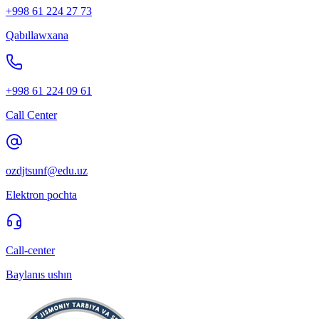
+998 61 224 27 73
Qabıllawxana
+998 61 224 09 61
Call Center
ozdjtsunf@edu.uz
Elektron pochta
Call-center
Baylanıs ushın