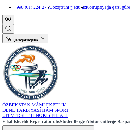
+998 (61) 224-27-73
ozdjtsunf@edu.uz
Korrupsiyaǵa qarsı gúr
Qaraqalpaqsha
ÓZBEKSTAN MÁMLEKETLIK
DENE TÁRBIYASÍ HÁM SPORT
UNIVERSITETI NÓKIS FILIALÍ
Filial
Iskerlik
Registrator ofis
Studentlerge
Abiturientlerge
Baspas