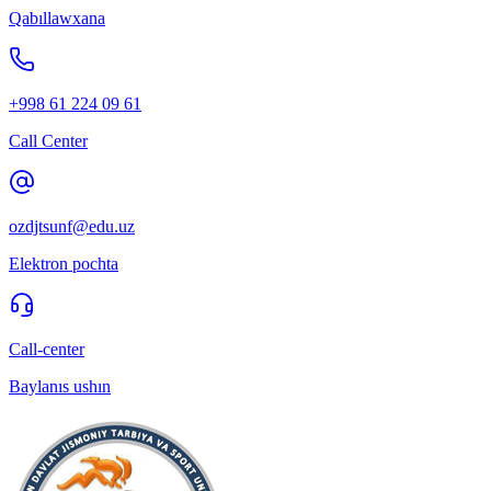
Qabıllawxana
+998 61 224 09 61
Call Center
ozdjtsunf@edu.uz
Elektron pochta
Call-center
Baylanıs ushın