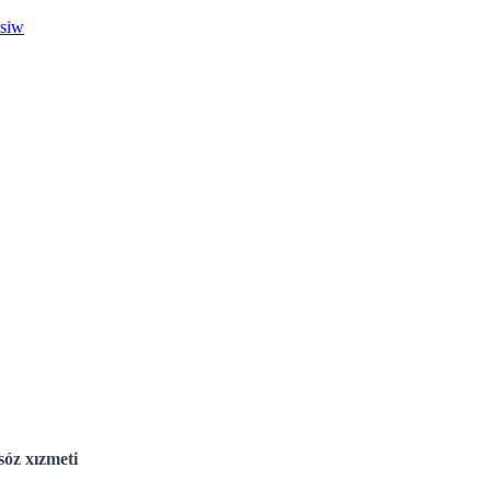
esiw
óz xızmeti