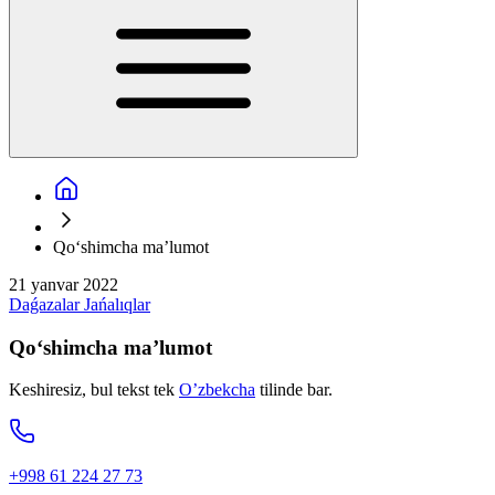
Qoʻshimcha maʼlumot
21 yanvar 2022
Daǵazalar
Jańalıqlar
Qoʻshimcha maʼlumot
Keshiresiz, bul tekst tek
O’zbekcha
tilinde bar.
+998 61 224 27 73