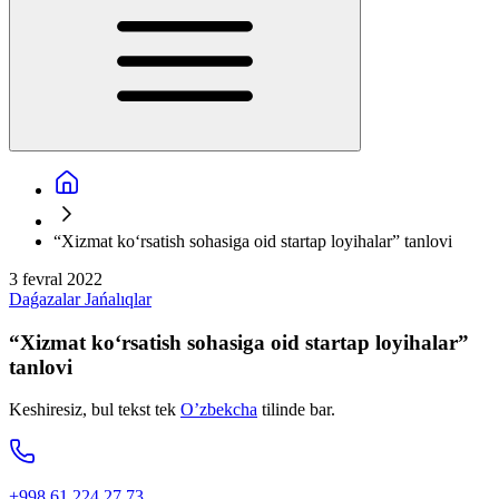
“Xizmat ko‘rsatish sohasiga oid startap loyihalar” tanlovi
3 fevral 2022
Daǵazalar
Jańalıqlar
“Xizmat ko‘rsatish sohasiga oid startap loyihalar”
tanlovi
Keshiresiz, bul tekst tek
O’zbekcha
tilinde bar.
+998 61 224 27 73