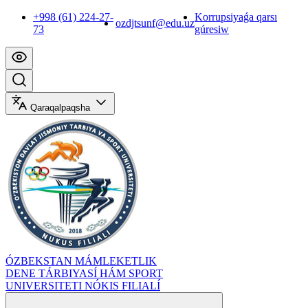
+998 (61) 224-27-
Korrupsiyaǵa qarsı
ozdjtsunf@edu.uz
73
gúresiw
Qaraqalpaqsha
ÓZBEKSTAN MÁMLEKETLIK
DENE TÁRBIYASÍ HÁM SPORT
UNIVERSITETI NÓKIS FILIALÍ