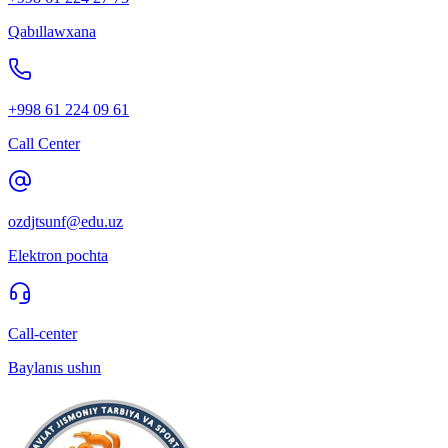
Qabıllawxana
+998 61 224 09 61
Call Center
ozdjtsunf@edu.uz
Elektron pochta
Call-center
Baylanıs ushın