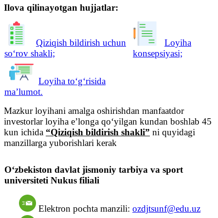
Ilova qilinayotgan hujjatlar:
Qiziqish bildirish uchun
Loyiha
soʻrov shakli;
konsepsiyasi;
Loyiha to‘g‘risida
ma’lumot.
Mazkur loyihani amalga oshirishdan manfaatdor
investorlar loyiha e’longa qo‘yilgan kundan boshlab 45
kun ichida
“Qiziqish bildirish shakli”
ni quyidagi
manzillarga yuborishlari kerak
O‘zbekiston davlat jismoniy tarbiya va sport
universiteti Nukus filiali
Elektron pochta manzili:
ozdjtsunf@edu.uz