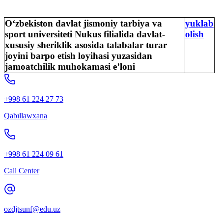
O‘zbekiston davlat jismoniy tarbiya va
y
uklab
sport universiteti Nukus filialida davlat-
olish
xususiy sheriklik asosida talabalar turar
joyini barpo etish loyihasi yuzasidan
jamoatchilik muhokamasi e’loni
+998 61 224 27 73
Qabıllawxana
+998 61 224 09 61
Call Center
ozdjtsunf@edu.uz