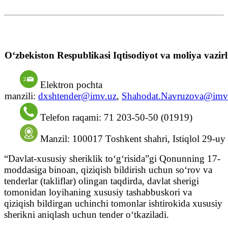
O‘zbekiston Respublikasi Iqtisodiyot va moliya vazirl
Elektron pochta
manzili:
dxshtender@imv.uz
,
Shahodat.Navruzova@imv
Telefon raqami: 71 203-50-50 (01919)
Manzil: 100017 Toshkent shahri, Istiqlol 29-uy
“Davlat-xususiy sheriklik to‘g‘risida”gi Qonunning 17-
moddasiga binoan, qiziqish bildirish uchun so‘rov va
tenderlar (takliflar) olingan taqdirda, davlat sherigi
tomonidan loyihaning xususiy tashabbuskori va
qiziqish bildirgan uchinchi tomonlar ishtirokida xususiy
sherikni aniqlash uchun tender o‘tkaziladi.