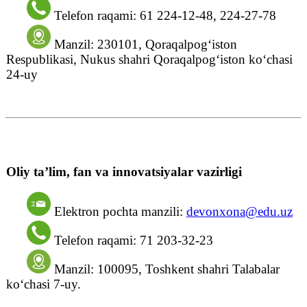
Telefon raqami: 61 224-12-48, 224-27-78
Manzil: 230101, Qoraqalpog‘iston
Respublikasi, Nukus shahri Qoraqalpog‘iston ko‘chasi
24-uy
Oliy taʼlim, fan va innovatsiyalar vazirligi
Elektron pochta manzili:
devonxona@edu.uz
Telefon raqami: 71 203-32-23
Manzil: 100095, Toshkent shahri Talabalar
ko‘chasi 7-uy.