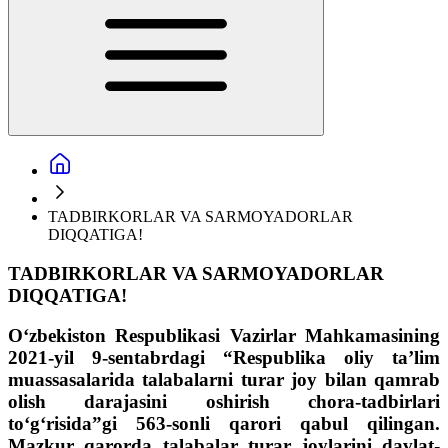
TADBIRKORLAR VA SARMOYADORLAR
DIQQATIGA!
TADBIRKORLAR VA SARMOYADORLAR
DIQQATIGA!
O‘zbekiston Respublikasi Vazirlar Mahkamasining
2021-yil 9-sentabrdagi “Respublika oliy taʼlim
muassasalarida talabalarni turar joy bilan qamrab
olish darajasini oshirish chora-tadbirlari
toʻgʻrisida”gi 563-sonli qarori qabul qilingan.
Mazkur qarorda talabalar turar joylarini davlat-