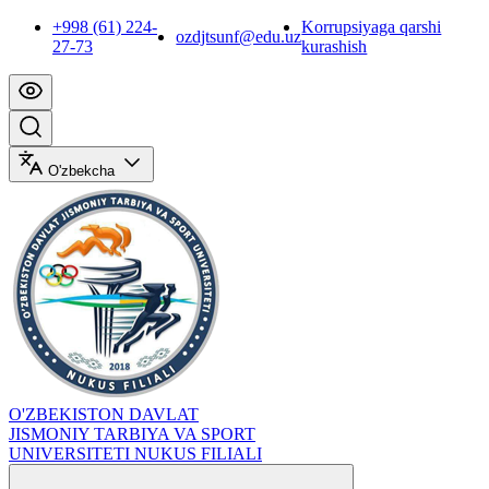
+998 (61) 224-
Korrupsiyaga qarshi
ozdjtsunf@edu.uz
27-73
kurashish
O'zbekcha
O'ZBEKISTON DAVLAT
JISMONIY TARBIYA VA SPORT
UNIVERSITETI NUKUS FILIALI