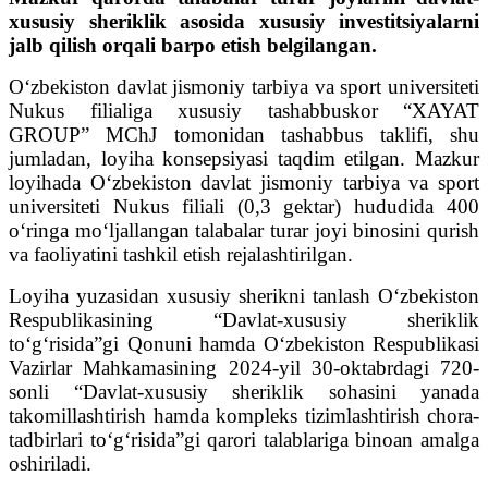
xususiy sheriklik asosida xususiy investitsiyalarni
jalb qilish orqali barpo etish belgilangan.
O‘zbekiston davlat jismoniy tarbiya va sport universiteti
Nukus filialiga xususiy tashabbuskor “XAYAT
GROUP” MChJ tomonidan tashabbus taklifi, shu
jumladan, loyiha konsepsiyasi taqdim etilgan. Mazkur
loyihada O‘zbekiston davlat jismoniy tarbiya va sport
universiteti Nukus filiali (0,3 gektar) hududida 400
oʻringa moʻljallangan talabalar turar joyi binosini qurish
va faoliyatini tashkil etish rejalashtirilgan.
Loyiha yuzasidan xususiy sherikni tanlash Oʻzbekiston
Respublikasining “Davlat-xususiy sheriklik
toʻgʻrisida”gi Qonuni hamda Oʻzbekiston Respublikasi
Vazirlar Mahkamasining 2024-yil 30-oktabrdagi 720-
sonli “Davlat-xususiy sheriklik sohasini yanada
takomillashtirish hamda kompleks tizimlashtirish chora-
tadbirlari toʻgʻrisida”gi qarori talablariga binoan amalga
oshiriladi.