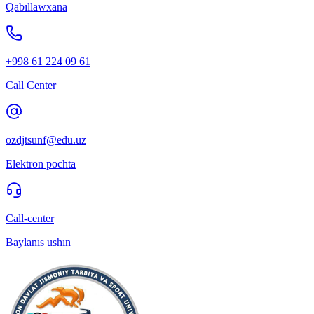
Qabıllawxana
+998 61 224 09 61
Call Center
ozdjtsunf@edu.uz
Elektron pochta
Call-center
Baylanıs ushın