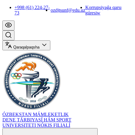
+998 (61) 224-27-
Korrupsiyaǵa qarsı
ozdjtsunf@edu.uz
73
gúresiw
Qaraqalpaqsha
ÓZBEKSTAN MÁMLEKETLIK
DENE TÁRBIYASÍ HÁM SPORT
UNIVERSITETI NÓKIS FILIALÍ