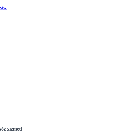
esiw
óz xızmeti