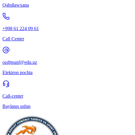
Qabıllawxana
+998 61 224 09 61
Call Center
ozdjtsunf@edu.uz
Elektron pochta
Call-center
Baylanıs ushın