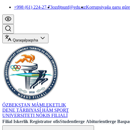
+998 (61) 224-27-73
ozdjtsunf@edu.uz
Korrupsiyaǵa qarsı gúr
Qaraqalpaqsha
ÓZBEKSTAN MÁMLEKETLIK
DENE TÁRBIYASÍ HÁM SPORT
UNIVERSITETI NÓKIS FILIALÍ
Filial
Iskerlik
Registrator ofis
Studentlerge
Abiturientlerge
Baspas