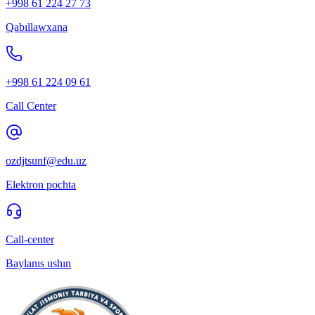
+998 61 224 27 73
Qabıllawxana
+998 61 224 09 61
Call Center
ozdjtsunf@edu.uz
Elektron pochta
Call-center
Baylanıs ushın