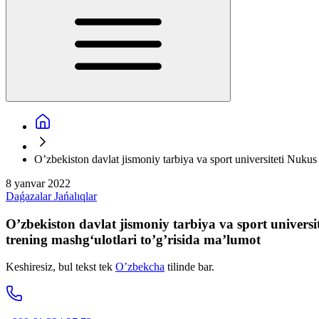
O’zbekiston davlat jismoniy tarbiya va sport universiteti Nukus 
8 yanvar 2022
Daǵazalar
Jańalıqlar
O’zbekiston davlat jismoniy tarbiya va sport universit
trening mashg‘ulotlari to’g’risida ma’lumot
Keshiresiz, bul tekst tek
O’zbekcha
tilinde bar.