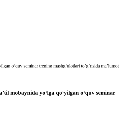
‘yilgan o‘quv seminar trening mashg‘ulotlari to’g’risida ma’lumot
 ta’til mobaynida yo‘lga qo‘yilgan o‘quv seminar