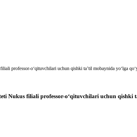
filiali professor-o‘qituvchilari uchun qishki ta’til mobaynida yo‘lga qo
eti Nukus filiali professor-o‘qituvchilari uchun qishki