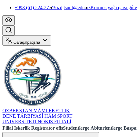
+998 (61) 224-27-73
ozdjtsunf@edu.uz
Korrupsiyaǵa qarsı gúr
Qaraqalpaqsha
ÓZBEKSTAN MÁMLEKETLIK
DENE TÁRBIYASÍ HÁM SPORT
UNIVERSITETI NÓKIS FILIALÍ
Filial
Iskerlik
Registrator ofis
Studentlerge
Abiturientlerge
Baspas