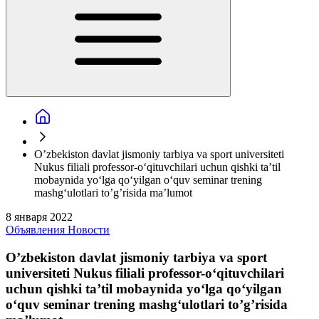
O’zbekiston davlat jismoniy tarbiya va sport universiteti
Nukus filiali professor-o‘qituvchilari uchun qishki ta’til
mobaynida yo‘lga qo‘yilgan o‘quv seminar trening
mashg‘ulotlari to’g’risida ma’lumot
8 января 2022
Объявления
Новости
O’zbekiston davlat jismoniy tarbiya va sport
universiteti Nukus filiali professor-o‘qituvchilari
uchun qishki ta’til mobaynida yo‘lga qo‘yilgan
o‘quv seminar trening mashg‘ulotlari to’g’risida