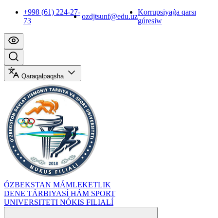
+998 (61) 224-27-
Korrupsiyaǵa qarsı
ozdjtsunf@edu.uz
73
gúresiw
Qaraqalpaqsha
ÓZBEKSTAN MÁMLEKETLIK
DENE TÁRBIYASÍ HÁM SPORT
UNIVERSITETI NÓKIS FILIALÍ