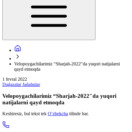
Velopoygachilarimiz “Sharjah-2022″da yuqori natijalarni
qayd etmoqda
1 fevral 2022
Daǵazalar
Jańalıqlar
Velopoygachilarimiz “Sharjah-2022″da yuqori
natijalarni qayd etmoqda
Keshiresiz, bul tekst tek
O’zbekcha
tilinde bar.