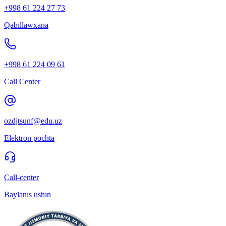
+998 61 224 27 73
Qabıllawxana
+998 61 224 09 61
Call Center
ozdjtsunf@edu.uz
Elektron pochta
Call-center
Baylanıs ushın