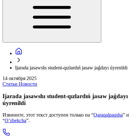
Ijarada jasawshı student-qızlardıń jasaw jaǵdayı úyrenildi
14 октября 2025
Статьи
Новости
Ijarada jasawshı student-qızlardıń jasaw jaǵdayı
úyrenildi
Извините, этот текст доступен только на “
Qaraqalpaqsha
” и
“
O’zbekcha
”.